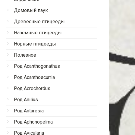
Домовый паук
Древесные птицееды
Наземные птицееды
Норные птицееды
Полезное
Род Acanthogonathus
Род Acanthoscurria
Род Acrochordus
Род Anilius
Род Antaresia
Род Aphonopelma
Род Avicularia