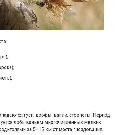
тв:
рь);
орока);
неть);
опадаются гуси, дрофы, цапли, стрепеты. Период
зуется добыванием многочисленных мелких
одителями за 5–15 км от места гнездования.