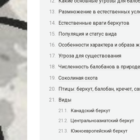
Какие основные угрозы для бало
Размножение в естественных усл
Естественные враги беркутов
Популяция и статус вида
Особенности характера и образа 
Угроза для существования
Численность балобанов в природ
Соколиная охота
Птицы: беркут, балобан, кречет, с
Виды
Канадский беркут
Центральноазиатский беркут
Южноевропейский беркут