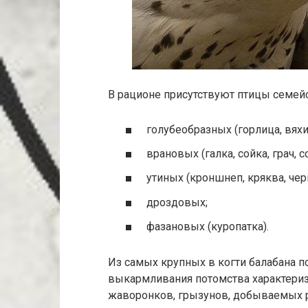
В рационе присутствуют птицы семейс
голубеобразных (горлица, вяхи
врановых (галка, сойка, грач, с
утиных (кроншнеп, кряква, чер
дроздовых;
фазановых (куропатка).
Из самых крупных в когти балабана п
выкармливания потомства характери
жаворонков, грызунов, добываемых р