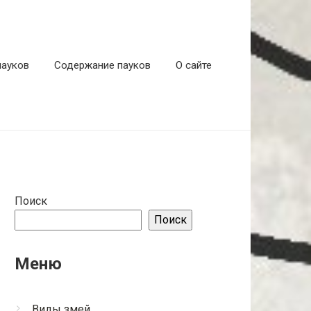
пауков
Содержание пауков
О сайте
Поиск
Поиск
Меню
Виды змей