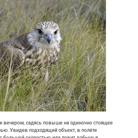
ли вечером, садясь повыше на одиночно стоящее
епью. Увидев подходящий объект, в полёте
 с большой скоростью или ловит добычу в