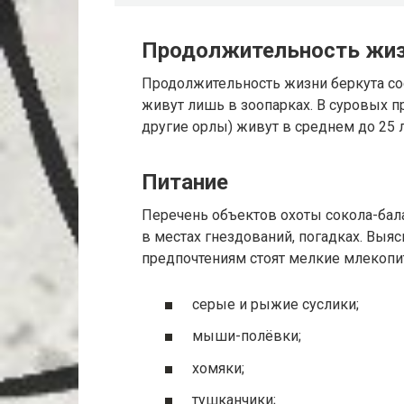
Продолжительность жи
Продолжительность жизни беркута сос
живут лишь в зоопарках. В суровых п
другие орлы) живут в среднем до 25 л
Питание
Перечень объектов охоты сокола-бал
в местах гнездований, погадках. Выяс
предпочтениям стоят мелкие млекоп
серые и рыжие суслики;
мыши-полёвки;
хомяки;
тушканчики;