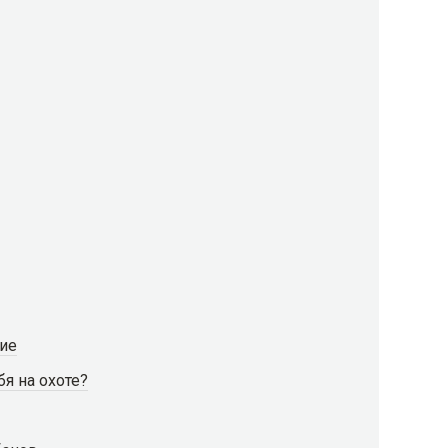
ние
бя на охоте?