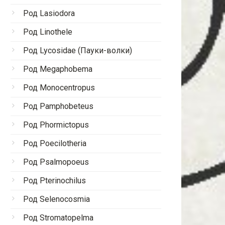
Род Lasiodora
Род Linothele
Род Lycosidae (Пауки-волки)
Род Megaphobema
Род Monocentropus
Род Pamphobeteus
Род Phormictopus
Род Poecilotheria
Род Psalmopoeus
Род Pterinochilus
Род Selenocosmia
Род Stromatopelma