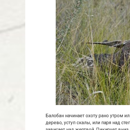
Балобан начинает охоту рано утром и
дерево, уступ скалы, или паря над ст
зависает над жертвой. Пикирует вниз