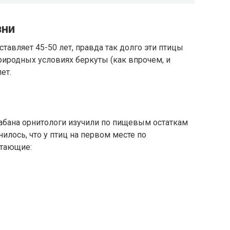
зни
тавляет 45-50 лет, правда так долго эти птицы
риродных условиях беркуты (как впрочем, и
ет.
абана орнитологи изучили по пищевым остаткам
нилось, что у птиц на первом месте по
итающие: