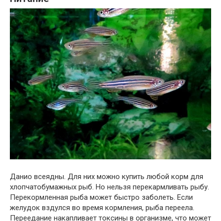
Данио всеядны. Для них можно купить любой корм для
хлопчатобумажных рыб. Но нельзя перекармливать рыбу.
Перекормленная рыба может быстро заболеть. Если
желудок вздулся во время кормления, рыба переела.
Переедание накапливает токсины в организме, что может