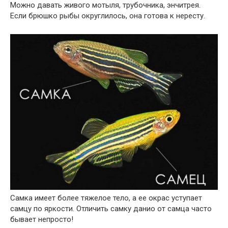
Можно давать живого мотыля, трубочника, энчитрея.
Если брюшко рыбы округлилось, она готова к нересту.
Самка имеет более тяжелое тело, а ее окрас уступает
самцу по яркости. Отличить самку данио от самца часто
бывает непросто!