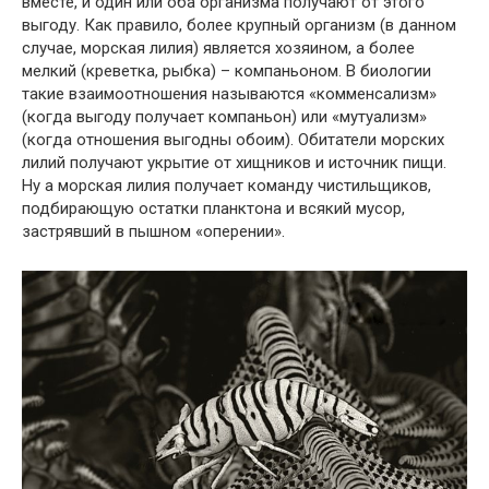
вместе, и один или оба организма получают от этого
выгоду. Как правило, более крупный организм (в данном
случае, морская лилия) является хозяином, а более
мелкий (креветка, рыбка) – компаньоном. В биологии
такие взаимоотношения называются «комменсализм»
(когда выгоду получает компаньон) или «мутуализм»
(когда отношения выгодны обоим). Обитатели морских
лилий получают укрытие от хищников и источник пищи.
Ну а морская лилия получает команду чистильщиков,
подбирающую остатки планктона и всякий мусор,
застрявший в пышном «оперении».