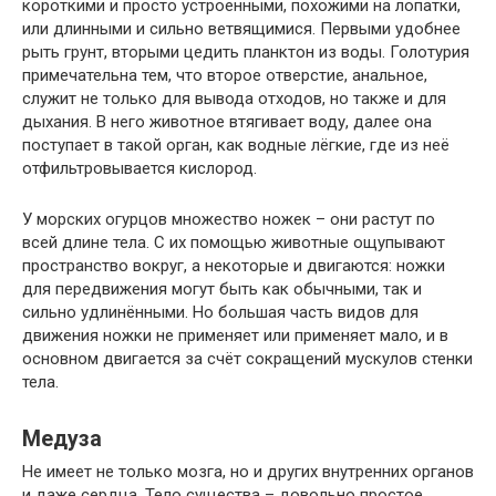
короткими и просто устроенными, похожими на лопатки,
или длинными и сильно ветвящимися. Первыми удобнее
рыть грунт, вторыми цедить планктон из воды. Голотурия
примечательна тем, что второе отверстие, анальное,
служит не только для вывода отходов, но также и для
дыхания. В него животное втягивает воду, далее она
поступает в такой орган, как водные лёгкие, где из неё
отфильтровывается кислород.
У морских огурцов множество ножек – они растут по
всей длине тела. С их помощью животные ощупывают
пространство вокруг, а некоторые и двигаются: ножки
для передвижения могут быть как обычными, так и
сильно удлинёнными. Но большая часть видов для
движения ножки не применяет или применяет мало, и в
основном двигается за счёт сокращений мускулов стенки
тела.
Медуза
Не имеет не только мозга, но и других внутренних органов
и даже сердца. Тело существа – довольно простое,