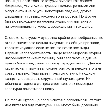
насыщенности тона: голотурии бывают как совсем
бледными, так и очень яркими. Самыми разными они
могут быть и на ощупь: некоторые гладкие, другие
шершавые, у третьих множество выростов. По форме
бывают похожими на червей, худых или упитанных,
напоминающими огурец, шаровидными и так далее.
Словом, голотурии – существа крайне разнообразные, но
это не значит, что нельзя выделить их общие признаки,
характеризующие если не все, то почти все виды.
Первый: неповоротливость. Чаще всего морские огурцы
напоминают ленивых гусениц, они залегают на дне на
одном боку и медленно по нему передвигаются. Для них
характерна пятилучевая симметрия, хотя внешне это и не
сразу заметно. Тело имеет толстую стенку. На одном
конце туловища рот, окружённый щупальцами. Их
обычно от одного до трёх десятков, с их помощью
голотурия захватывает пищу.
По форме щупальца различаются в зависимости от того,
чем питается вид голотурии. Они могут быть довольно