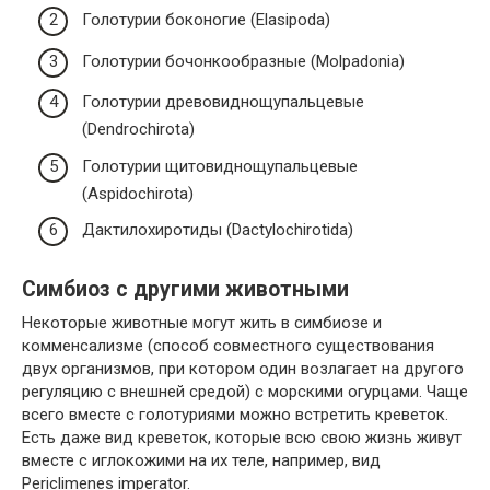
Голотурии боконогие (Elasipoda)
Голотурии бочонкообразные (Molpadonia)
Голотурии древовиднощупальцевые
(Dendrochirota)
Голотурии щитовиднощупальцевые
(Aspidochirota)
Дактилохиротиды (Dactylochirotida)
Симбиоз с другими животными
Некоторые животные могут жить в симбиозе и
комменсализме (способ совместного существования
двух организмов, при котором один возлагает на другого
регуляцию с внешней средой) с морскими огурцами. Чаще
всего вместе с голотуриями можно встретить креветок.
Есть даже вид креветок, которые всю свою жизнь живут
вместе с иглокожими на их теле, например, вид
Periclimenes imperator.