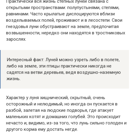
Практически вся жизнь степных луней связана с
открытыми пространствами: полупустынями, степями,
равнинами. Часто крылатые дислоцируются вблизи
возделываемых полей, проживают и в лесостепи. Свои
гнездовья луни обустраивают на земле, предпочитая
возвышенности, нередко они находятся в тростниковых
зарослях.
Интересный факт: Луней можно узреть либо в полете,
либо на земле, эти птицы практически никогда не
садятся на ветви деревьев, ведя воздушно-наземную
жизнь.
Характер у луня хищнический, скрытный, очень
осторожный и нелюдимый, но иногда он пускается в
разбой, залетая на людские подворья, где атакует
маленьких котят и домашних голубей. Это происходит
нечасто и, видимо, из-за того, что лунь сильно голоден и
другого корма ему достать негде.