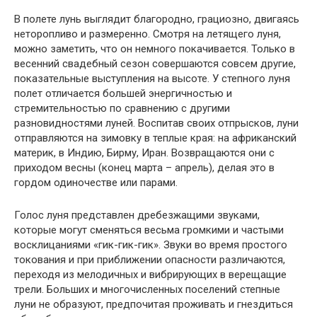
В полете лунь выглядит благородно, грациозно, двигаясь
неторопливо и размеренно. Смотря на летящего луня,
можно заметить, что он немного покачивается. Только в
весенний свадебный сезон совершаются совсем другие,
показательные выступления на высоте. У степного луня
полет отличается большей энергичностью и
стремительностью по сравнению с другими
разновидностями луней. Воспитав своих отпрысков, луни
отправляются на зимовку в теплые края: на африканский
материк, в Индию, Бирму, Иран. Возвращаются они с
приходом весны (конец марта – апрель), делая это в
гордом одиночестве или парами.
Голос луня представлен дребезжащими звуками,
которые могут сменяться весьма громкими и частыми
восклицаниями «гик-гик-гик». Звуки во время простого
токования и при приближении опасности различаются,
переходя из мелодичных и вибрирующих в верещащие
трели. Больших и многочисленных поселений степные
луни не образуют, предпочитая проживать и гнездиться