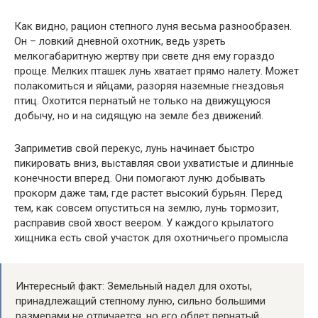
Как видно, рацион степного луня весьма разнообразен.
Он – ловкий дневной охотник, ведь узреть
мелкогабаритную жертву при свете дня ему гораздо
проще. Мелких пташек лунь хватает прямо налету. Может
полакомиться и яйцами, разоряя наземные гнездовья
птиц. Охотится пернатый не только на движущуюся
добычу, но и на сидящую на земле без движений.
Заприметив свой перекус, лунь начинает быстро
пикировать вниз, выставляя свои ухватистые и длинные
конечности вперед. Они помогают луню добывать
прокорм даже там, где растет высокий бурьян. Перед
тем, как совсем опуститься на землю, лунь тормозит,
расправив свой хвост веером. У каждого крылатого
хищника есть свой участок для охотничьего промысла
Интересный факт: Земельный надел для охоты,
принадлежащий степному луню, сильно большими
размерами не отличается, но его облет пернатый