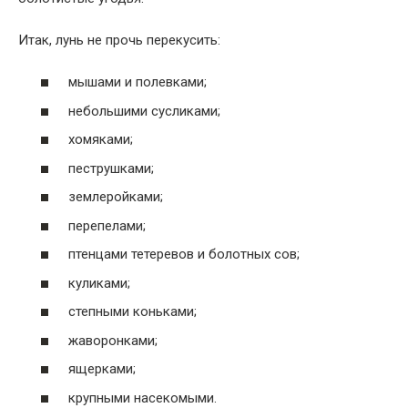
Итак, лунь не прочь перекусить:
мышами и полевками;
небольшими сусликами;
хомяками;
пеструшками;
землеройками;
перепелами;
птенцами тетеревов и болотных сов;
куликами;
степными коньками;
жаворонками;
ящерками;
крупными насекомыми.