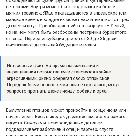
обкладываются сухой грубой травой и кустарниковыми
веточками. Внутри может быть подстилка из более
мягких травинок. Яйца откладываются в апрельское или
майское время, в кладке их может насчитываться от трех
до шести штук. Преобладающий тон скорлупы – белый,
но на нем могут быть разбросаны пестринки буроватого
оттенка. Период инкубации длится от 30 до 35 дней,
высиживают детенышей будущие мамаши.
Интересный факт: Во время высиживания и
выращивания потомства луни становятся крайне
агрессивными, рьяно оберегая своих отпрысков.
Перед любыми опасностями они не отступают, могут
запросто прогнать даже лисицу, собаку и орла.
Вылупление птенцов может произойти в конце июня или
начале июля. Весь выводок держится вместе до самого
августа. Самочку и новорожденных детишек
подкармливает заботливый отец и партнер, спустя
некоторое время пернатая мама вылетает из гнездовья и