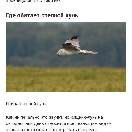
восклицание «гик-гик-гик».
Где обитает степной лунь
Птица степной лунь
Как ни печально это звучит, но хищник-лунь на
сегодняшний день относится к исчезающим видам
пернатых, который стал встречать все реже.