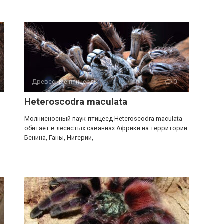
Древесные птицееды
0
Heteroscodra maculata
Молниеносный паук-птицеед Heteroscodra maculata
обитает в лесистых саваннах Африки на территории
Бенина, Ганы, Нигерии,