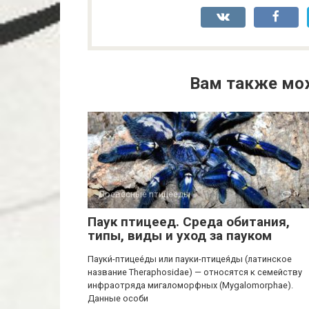
Вам также мо
Древесные птицееды
0
Паук птицеед. Среда обитания,
типы, виды и уход за пауком
Пауки́-птицее́ды или пауки-птицея́ды (латинское
название Theraphosidae) — относятся к семейству
инфраотряда мигаломорфных (Mygalomorphae).
Данные особи