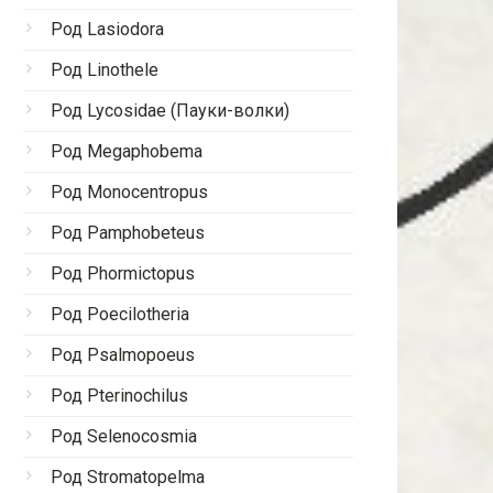
Род Lasiodora
Род Linothele
Род Lycosidae (Пауки-волки)
Род Megaphobema
Род Monocentropus
Род Pamphobeteus
Род Phormictopus
Род Poecilotheria
Род Psalmopoeus
Род Pterinochilus
Род Selenocosmia
Род Stromatopelma