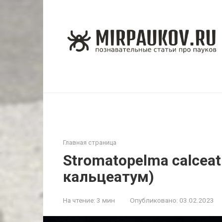
Перейти
к
контенту
Главная страница
Stromatopelma calce
кальцеатум)
На чтение:
3 мин
Опубликовано:
03.02.2023