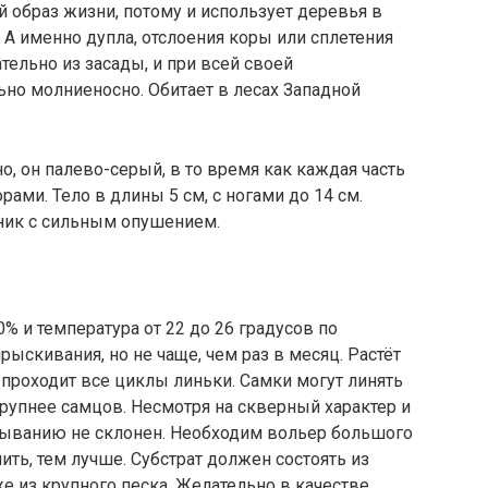
 образ жизни, потому и использует деревья в
 А именно дупла, отслоения коры или сплетения
тельно из засады, и при всей своей
ьно молниеносно. Обитает в лесах Западной
о, он палево-серый, в то время как каждая часть
ами. Тело в длины 5 см, с ногами до 14 см.
ник с сильным опушением.
% и температура от 22 до 26 градусов по
ыскивания, но не чаще, чем раз в месяц. Растёт
да проходит все циклы линьки. Самки могут линять
крупнее самцов. Несмотря на скверный характер и
сыванию не склонен. Необходим вольер большого
ть, тем лучше. Субстрат должен состоять из
е из крупного песка. Желательно в качестве