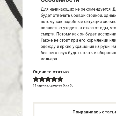
Для начинающих не рекомендуется. До
будет отвечать боевой стойкой, однак
потому как подобные ситуации сильно
полностью уходить в отказ от еды, чт
смерти. Потому как он будет восприн
Также не стоит при его кормлении и
одежду и яркие украшения на руки. На
без него паук будет стоять в оборон
вольера.
Оцените статью
(
1
оценка, среднее
5
из
5
)
Понравилась стать