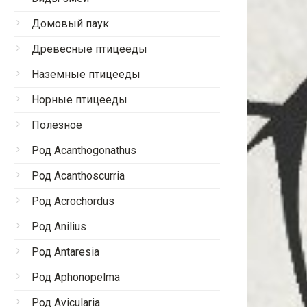
Домовый паук
Древесные птицееды
Наземные птицееды
Норные птицееды
Полезное
Род Acanthogonathus
Род Acanthoscurria
Род Acrochordus
Род Anilius
Род Antaresia
Род Aphonopelma
Род Avicularia