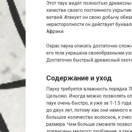
Этот паук ведёт полностью древесный
качестве своего постоянного укрытия.
ветвей. Атакует он свою добычу обяза
нерасторопности он действует буквал
Африки.
Окрас паука описать достаточно сложн
его тела украшена своеобразными узор
Достаточно быстрый древесный охот
Содержание и уход
Пауку требуется влажность порядка 70
Цельсию. Иногда можно позволять опр
паук очень быстро, и уже за 1-1.5 го
до двух лет, потому как они намного 
большое количество волосков, к сче
размера. Чем больше сможете позволи
древесины мелкого дробления, а такж