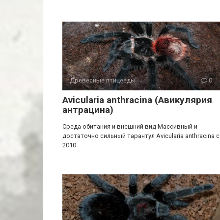
Древесные птицееды
0
Avicularia anthracina (Авикулярия
антрацина)
Среда обитания и внешний вид Массивный и
достаточно сильный тарантул Avicularia anthracina c
2010