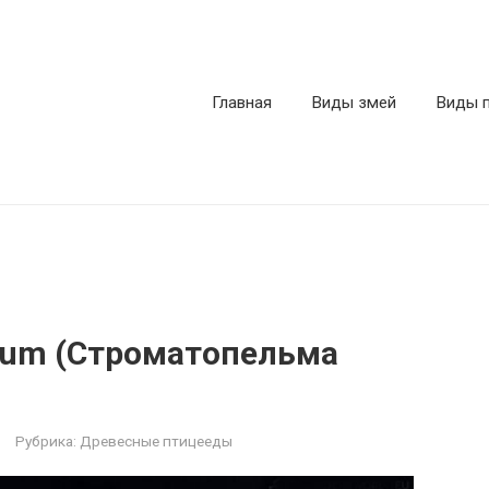
Главная
Виды змей
Виды 
atum (Строматопельма
Рубрика:
Древесные птицееды