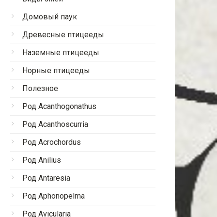
Домовый паук
Древесные птицееды
Наземные птицееды
Норные птицееды
Полезное
Род Acanthogonathus
Род Acanthoscurria
Род Acrochordus
Род Anilius
Род Antaresia
Род Aphonopelma
Род Avicularia