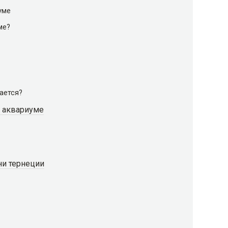
уме
ме?
ается?
м аквариуме
ни тернеции