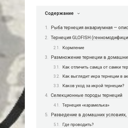
Содержание
Рыба тернеция аквариумная — опи
Тернеция GLOFISH (генномодифици
Кормление
Размножение тернеции в домашни
Как отличить самца от самки те
Как выглядит икра тернеции в а
Каков уход за икрой тернеции?
Селекционные породы тернеций
Тернеция «карамелька»
Разведение в домашних условиях, 
Где проводить?