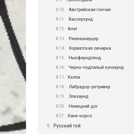
Австрийская гончая
Вассерхунд
Флэт
Ризеншнауцер
Хорватская овчарка
Ньюфаундленд
Черно-подпалый кунхаунд
Келпи
Лабрадор-ретривер
Элкхаунд
Немецкий дог
Кане-корсо
Русский той