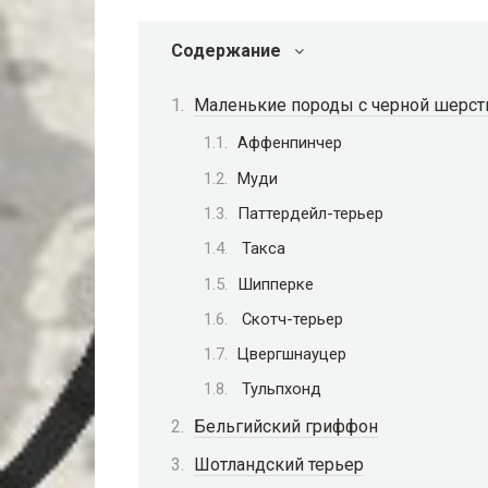
Содержание
Маленькие породы с черной шерс
Аффенпинчер
Муди
Паттердейл-терьер
Такса
Шипперке
Скотч-терьер
Цвергшнауцер
Тульпхонд
Бельгийский гриффон
Шотландский терьер