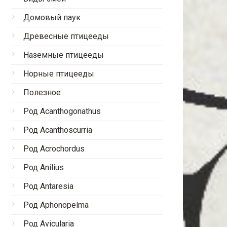
Домовый паук
Древесные птицееды
Наземные птицееды
Норные птицееды
Полезное
Род Acanthogonathus
Род Acanthoscurria
Род Acrochordus
Род Anilius
Род Antaresia
Род Aphonopelma
Род Avicularia