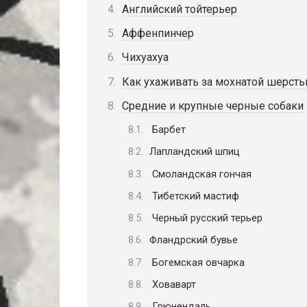
Английский тойтерьер
Аффенпинчер
Чихуахуа
Как ухаживать за мохнатой шерст
Средние и крупные черные собаки
Барбет
Лапландский шпиц
Смоландская гончая
Тибетский мастиф
Черный русский терьер
Фландрский бувье
Богемская овчарка
Ховаварт
Грюнендаль