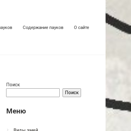
пауков
Содержание пауков
О сайте
Поиск
Поиск
Меню
Виды змей