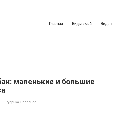
Главная
Виды змей
Виды 
бак: маленькие и большие
са
Рубрика:
Полезное