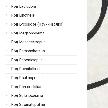
Род Lasiodora
Род Linothele
Род Lycosidae (Пауки-волки)
Род Megaphobema
Род Monocentropus
Род Pamphobeteus
Род Phormictopus
Род Poecilotheria
Род Psalmopoeus
Род Pterinochilus
Род Selenocosmia
Род Stromatopelma