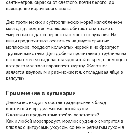
сантиметров, окраска от светлого, почти белого, до
насыщенно коричневого цвета.
Дно тропических и субтропических морей излюбленное
место, где водятся моллюски, обитают они также в
умеренных водах северного и южного полушария. Из
пищи предпочитают охотиться на двустворчатых
моллюсков, поедают кольчатых червей и не брезгуют
трупами животных. Для добычи пропитания у трубачей из
слюнных желез выделяется ядовитый секрет, с помощью
которого моллюск парализует жертву. Животное
является двуполым и размножается, откладывая яйца в
капсулах.
Применение в кулинарии
Деликатес входит в состав традиционных блюд
восточной и средиземноморской кухни.
С какими ингредиентами трубач сочетается?
Как и любой морепродукт, моллюск удачно смотрится в
блюдах с цитрусами, уксусом, сочным репчатым луком в