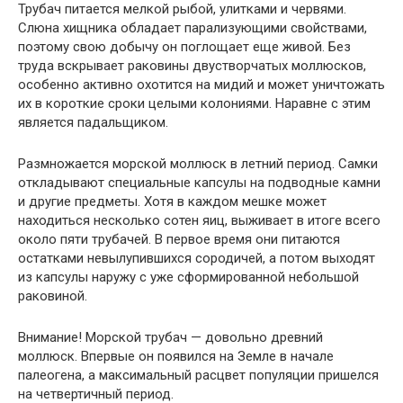
Трубач питается мелкой рыбой, улитками и червями.
Слюна хищника обладает парализующими свойствами,
поэтому свою добычу он поглощает еще живой. Без
труда вскрывает раковины двустворчатых моллюсков,
особенно активно охотится на мидий и может уничтожать
их в короткие сроки целыми колониями. Наравне с этим
является падальщиком.
Размножается морской моллюск в летний период. Самки
откладывают специальные капсулы на подводные камни
и другие предметы. Хотя в каждом мешке может
находиться несколько сотен яиц, выживает в итоге всего
около пяти трубачей. В первое время они питаются
остатками невылупившихся сородичей, а потом выходят
из капсулы наружу с уже сформированной небольшой
раковиной.
Внимание! Морской трубач — довольно древний
моллюск. Впервые он появился на Земле в начале
палеогена, а максимальный расцвет популяции пришелся
на четвертичный период.