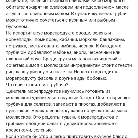
маринаде, зеленью, сыром и сливками. Мясо морского
обитателя жарят на оливковом или подсолнечном масле,
а тушат со сливочным малом. В супах и жульенах трубач
может отлично сочетаться с куриным или рыбным
бульоном.
Не испортят вкус морепродукта овощи, зелень и
корнеплоды: помидоры, кабачки, морковь, баклажаны,
петрушка, листья салата, имбирь, чеснок. К блюдам с
трубачом добавляют майонез, айоли, чесночный или
сливочный соус. Среди круп и макаронных изделий к
сочетающимся с моллюском ингредиентам стоит отнести
рис, лапшу рисовую и спагетти. Неплохо подходит к
морепродукту фасоль и другие виды бобовых.
Что приготовить из трубача?
Ценители морепродуктов научились готовить из
моллюсков удивительно вкусные блюда. Они отваривают
трубача для салатов, запекают в пирогах, добавляют в
супы-пюре. Великолепные, кушанья получаются из мяса
моллюсков. Это рецепты тушеных морепродуктов с
грибами, овощной салат с деликатесом, заливное с
креветками, зеленью.
Если хотите быстро и легко приготовить вкусное блюдо