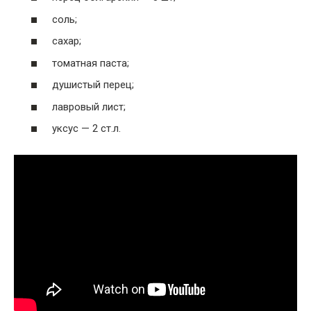
соль;
сахар;
томатная паста;
душистый перец;
лавровый лист;
уксус — 2 ст.л.