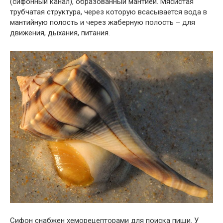
(сифонный канал), образованный мантией. Мясистая
трубчатая структура, через которую всасывается вода в
мантийную полость и через жаберную полость – для
движения, дыхания, питания.
Сифон снабжен хеморецепторами для поиска пищи. У