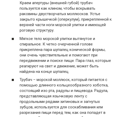
Краем апертуры (внешней губой) трубач
пользуется как клином, чтобы вскрывать
раковины двустворчатых моллюсков. Устье
закрыто крышечкой (оперкулум), прикрепленной к
верхней части ноги морской улитки и имеющей
роговую структуру.
Мягкое тело морской улитки вытянутое и
спиральное. К четко очерченной голове
прикреплена пара шупалец конической формы,
они очень чувствительные и помогают при
передвижении и поиске пищи. Пара глаз, которые
реагируют на свет и движение, может быть
найдена на конце шупалец.
Трубач – морской моллюск, который питается с
помощью длинного кольцеообразного хоботка,
состоящий изо рта, радулы и пищевода. Радула,
представляющая язычковую ленту с
продольными рядами хитиновых и загнутых
зубцов, используется для соскабливания или
разрезания пищи перед тем, как она попадет в