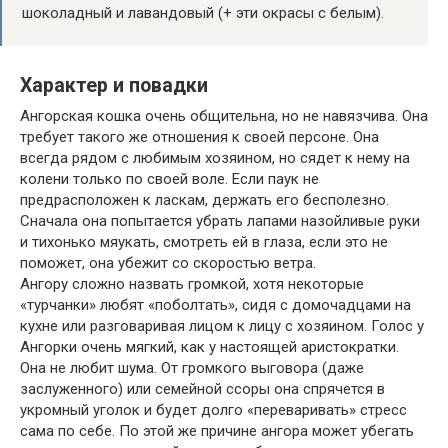
шоколадный и лавандовый (+ эти окрасы с белым).
Характер и повадки
Ангорская кошка очень общительна, но не навязчива. Она
требует такого же отношения к своей персоне. Она
всегда рядом с любимым хозяином, но сядет к нему на
колени только по своей воле. Если паук не
предрасположен к ласкам, держать его бесполезно.
Сначала она попытается убрать лапами назойливые руки
и тихонько мяукать, смотреть ей в глаза, если это не
поможет, она убежит со скоростью ветра.
Ангору сложно назвать громкой, хотя некоторые
«турчанки» любят «поболтать», сидя с домочадцами на
кухне или разговаривая лицом к лицу с хозяином. Голос у
Ангорки очень мягкий, как у настоящей аристократки.
Она не любит шума. От громкого выговора (даже
заслуженного) или семейной ссоры она спрячется в
укромный уголок и будет долго «переваривать» стресс
сама по себе. По этой же причине ангора может убегать