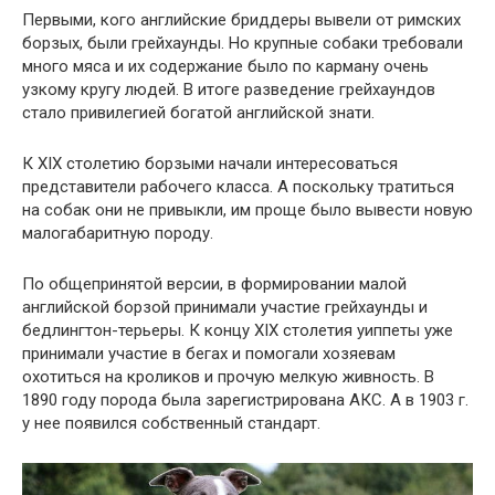
Первыми, кого английские бриддеры вывели от римских
борзых, были грейхаунды. Но крупные собаки требовали
много мяса и их содержание было по карману очень
узкому кругу людей. В итоге разведение грейхаундов
стало привилегией богатой английской знати.
К XIX столетию борзыми начали интересоваться
представители рабочего класса. А поскольку тратиться
на собак они не привыкли, им проще было вывести новую
малогабаритную породу.
По общепринятой версии, в формировании малой
английской борзой принимали участие грейхаунды и
бедлингтон-терьеры. К концу XIX столетия уиппеты уже
принимали участие в бегах и помогали хозяевам
охотиться на кроликов и прочую мелкую живность. В
1890 году порода была зарегистрирована АКС. А в 1903 г.
у нее появился собственный стандарт.