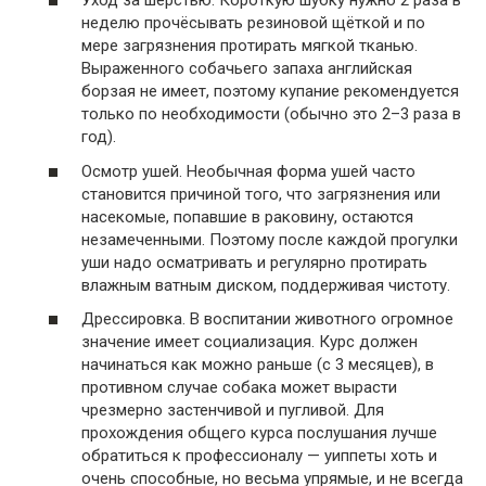
Уход за шерстью. Короткую шубку нужно 2 раза в
неделю прочёсывать резиновой щёткой и по
мере загрязнения протирать мягкой тканью.
Выраженного собачьего запаха английская
борзая не имеет, поэтому купание рекомендуется
только по необходимости (обычно это 2–3 раза в
год).
Осмотр ушей. Необычная форма ушей часто
становится причиной того, что загрязнения или
насекомые, попавшие в раковину, остаются
незамеченными. Поэтому после каждой прогулки
уши надо осматривать и регулярно протирать
влажным ватным диском, поддерживая чистоту.
Дрессировка. В воспитании животного огромное
значение имеет социализация. Курс должен
начинаться как можно раньше (с 3 месяцев), в
противном случае собака может вырасти
чрезмерно застенчивой и пугливой. Для
прохождения общего курса послушания лучше
обратиться к профессионалу — уиппеты хоть и
очень способные, но весьма упрямые, и не всегда