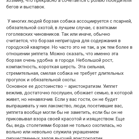
хозяину, что прекрасно а сочетается с ролью победителя
бегов и выставок.
У многих людей борзая собака ассоциируется с псарней,
обязательной охотой, в лучшем случае, с взятками
гоголевских чиновников. Так или иначе, обычно
считается, что борзая непригодна для содержания в
городской квартире. Но часто это не так, а уж тем более в
отношении уиппета. Можно сказать, что именно эта
борзая очень удобна в городе. Небольшой рост,
компактность, короткая шерсть. Эта сильная,
стремительная, смелая собака не требует длительных
прогулок и обязательной охоты.
Основное ее достоинство – аристократизм. Уиппет
вежлив, достаточно послушен, обожает семью, в которой
живет, но ненавязчив. Если у вас гости, он не будет
выпрашивать у них лакомство, люди, посетившие вас,
уиппета вообще могли бы не заметить, если бы он не
приковывал взора своей красотой и изяществом. Еще
бы, ведь столетиями борзая не только охотилась, но
вольно или невольно служила украшением
пиршественных залов высшей аристократии.