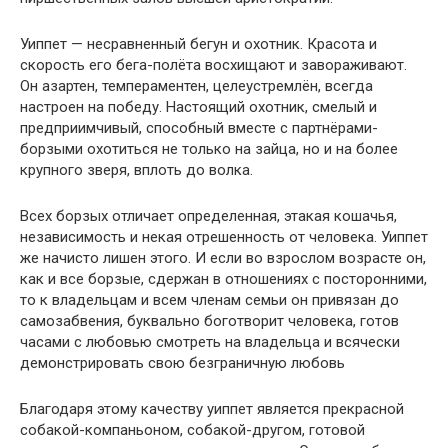
Уиппет — несравненный бегун и охотник. Красота и
скорость его бега­-полёта восхищают и завораживают.
Он азартен, темпераментен, целеустремлён, всегда
настроен на победу. Настоящий охотник, смелый и
предприимчивый, способный вместе с партнёрами­
борзыми охотиться не только на зайца, но и на более
крупного зверя, вплоть до волка.
Всех борзых отличает определенная, этакая кошачья,
независимость и некая отрешенность от человека. Уиппет
же начисто лишен этого. И если во взрослом возрасте он,
как и все борзые, сдержан в отношениях с посторонними,
то к владельцам и всем членам семьи он привязан до
самозабвения, буквально боготворит человека, готов
часами с любовью смотреть на владельца и всячески
демонстрировать свою безграничную любовь
Благодаря этому качеству уиппет является прекрасной
собакой­-компаньоном, собакой­-другом, готовой