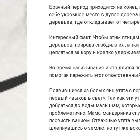
Брачный период приходится на конец м
себе укромное место в дупле дерева 
деревьев, где откладывает от четыр
Интересный факт: Чтобы этим птицам 
деревьев, природа снабдила их лапк
цепляться за кору и крепко удерживат
Во время насиживания, а это длится п
помогая пережить этот ответственны
Появившиеся из белых яиц утята с пе
первый «выход в свет». Так как эти ут
добраться до воды малышам, которые
проблематично. Мама-мандаринка спу
посвистыванием. Отважные утята вып
шлепнувшись о землю, но тут же вска