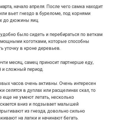
арта, начало апреля. После чего самка находит
или вьет гнездо в буреломе, под корнями
ех до дюжины яиц.
удобно было сидеть и перебираться по веткам
и мощными коготками, которые способны
ь уточку в кроне деревьев.
очти месяц, самец приносит партнерше еду,
й и сложный период.
рвых часов очень активны. Очень интересен
ки селятся в дуплах или расщелинах скал, то
 еще не умеют летать, несколько
скается вниз и подзывает малышей
рыгивают из гнезда, довольно сильно
кивают на лапки и начинают бегать.