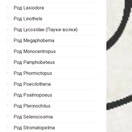
Род Lasiodora
Род Linothele
Род Lycosidae (Пауки-волки)
Род Megaphobema
Род Monocentropus
Род Pamphobeteus
Род Phormictopus
Род Poecilotheria
Род Psalmopoeus
Род Pterinochilus
Род Selenocosmia
Род Stromatopelma