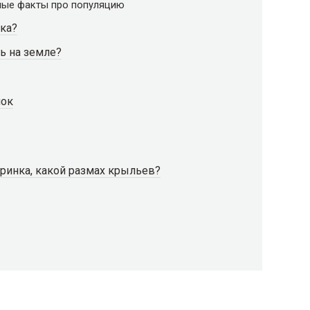
сные факты про популяцию
ка?
ь на земле?
нок
аринка, какой размах крыльев?