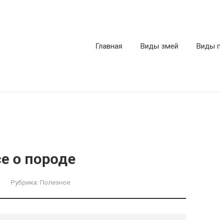
Главная
Виды змей
Виды 
е о породе
Рубрика:
Полезное