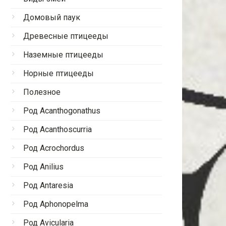
Домовый паук
Древесные птицееды
Наземные птицееды
Норные птицееды
Полезное
Род Acanthogonathus
Род Acanthoscurria
Род Acrochordus
Род Anilius
Род Antaresia
Род Aphonopelma
Род Avicularia