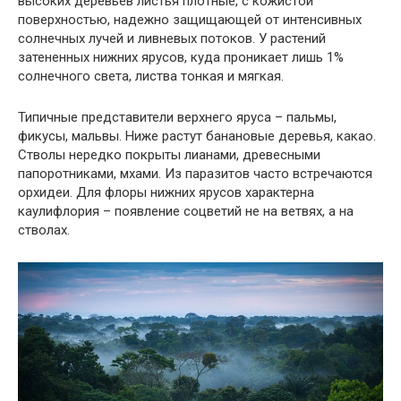
высоких деревьев листья плотные, с кожистой
поверхностью, надежно защищающей от интенсивных
солнечных лучей и ливневых потоков. У растений
затененных нижних ярусов, куда проникает лишь 1%
солнечного света, листва тонкая и мягкая.
Типичные представители верхнего яруса – пальмы,
фикусы, мальвы. Ниже растут банановые деревья, какао.
Стволы нередко покрыты лианами, древесными
папоротниками, мхами. Из паразитов часто встречаются
орхидеи. Для флоры нижних ярусов характерна
каулифлория – появление соцветий не на ветвях, а на
стволах.