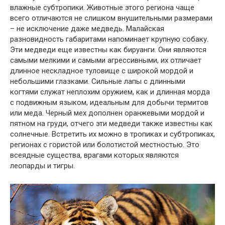
влажные субтропики. Животные этого региона чаще
всего отличаются не слишком внушительными размерами
– не исключение даже медведь. Малайская
разновидность габаритами напоминает крупную собаку.
Эти медведи еще известны как бируанги. Они являются
самыми мелкими и самыми агрессивными, их отличает
длинное нескладное туловище с широкой мордой и
небольшими глазками. Сильные лапы с длинными
когтями служат неплохим оружием, как и длинная морда
с подвижным языком, идеальным для добычи термитов
или меда. Черный мех дополнен оранжевыми мордой и
пятном на груди, отчего эти медведи также известны как
солнечные. Встретить их можно в тропиках и субтропиках,
регионах с гористой или болотистой местностью. Это
всеядные существа, врагами которых являются
леопарды и тигры.