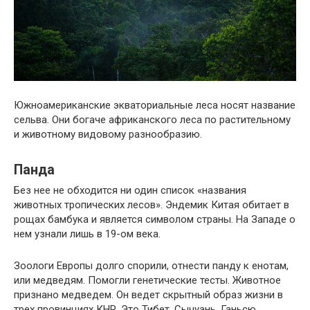
Южноамериканские экваториальные леса носят название
сельва. Они богаче африканского леса по растительному
и животному видовому разнообразию.
Панда
Без нее не обходится ни один список «названия
животных тропических лесов». Эндемик Китая обитает в
рощах бамбука и является символом страны. На Западе о
нем узнали лишь в 19-ом века.
Зоологи Европы долго спорили, отнести панду к енотам,
или медведям. Помогли генетические тесты. Животное
признано медведем. Он ведет скрытный образ жизни в
трех провинциях КНР. Это Тибет, Сычуань, Ганьсю.