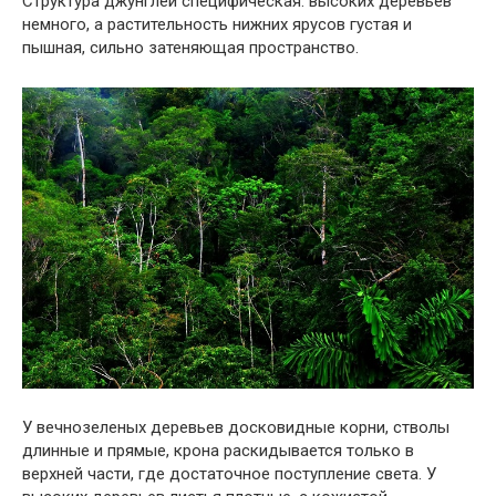
Структура джунглей специфическая: высоких деревьев
немного, а растительность нижних ярусов густая и
пышная, сильно затеняющая пространство.
У вечнозеленых деревьев досковидные корни, стволы
длинные и прямые, крона раскидывается только в
верхней части, где достаточное поступление света. У