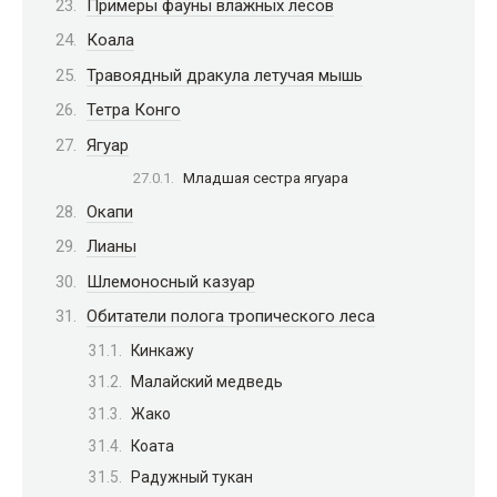
Примеры фауны влажных лесов
Коала
Травоядный дракула летучая мышь
Тетра Конго
Ягуар
Младшая сестра ягуара
Окапи
Лианы
Шлемоносный казуар
Обитатели полога тропического леса
Кинкажу
Малайский медведь
Жако
Коата
Радужный тукан