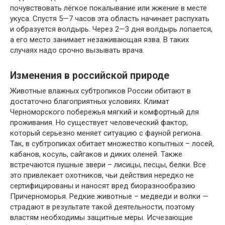
почувствовать лёгкое покалывание или жжение в месте
укуса. Спустя 5—7 часов эта область начинает распухать
и образуется волдырь. Через 2—3 дня волдырь лопается,
а его место занимает незаживающая язва. В таких
случаях надо срочно вызывать врача.
Изменения в российской природе
Животные влажных субтропиков России обитают в
достаточно благоприятных условиях. Климат
Черноморского побережья мягкий и комфортный для
проживания. Но существует человеческий фактор,
который серьезно меняет ситуацию с фауной региона.
Так, в субтропиках обитает множество копытных – лосей,
кабанов, косуль, сайгаков и диких оленей. Также
встречаются пушные звери – лисицы, песцы, белки. Все
это привлекает охотников, чьи действия нередко не
сертифицированы и наносят вред биоразнообразию
Причерноморья. Редкие животные – медведи и волки —
страдают в результате такой деятельности, поэтому
властям необходимы защитные меры. Исчезающие