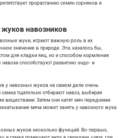
препятствует прорастанию семян сорняков и
и жуков навозников
возные жуки, играют важную роль в их
ное значение в природе. Эти, казалось бы,
том для кладки яиц, но и способом кормления
ы навоза способствуют развитию эндо- и
в у навозных жуков на самом деле очень
и самка тщательно отбирают навоз, выбирая
и веществами. Затем они катят мяч передними
рекатывание мяча может занять у навозного жука
озных жуков несколько функций. Во-первых,
ец и самка помещают икру в середину шара, где