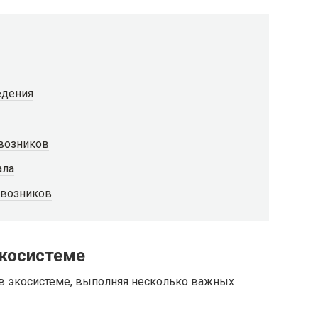
едения
авозников
ала
авозников
экосистеме
в экосистеме, выполняя несколько важных