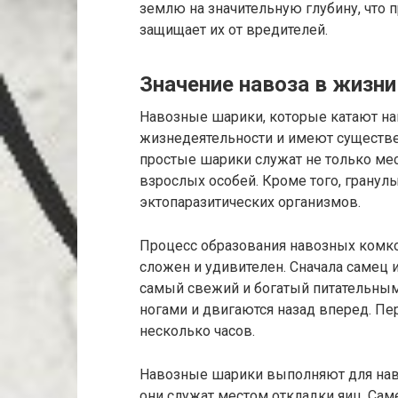
землю на значительную глубину, что 
защищает их от вредителей.
Значение навоза в жизн
Навозные шарики, которые катают на
жизнедеятельности и имеют существен
простые шарики служат не только мес
взрослых особей. Кроме того, гранул
эктопаразитических организмов.
Процесс образования навозных комко
сложен и удивителен. Сначала самец 
самый свежий и богатый питательным
ногами и двигаются назад вперед. Пе
несколько часов.
Навозные шарики выполняют для нав
они служат местом откладки яиц. Сам