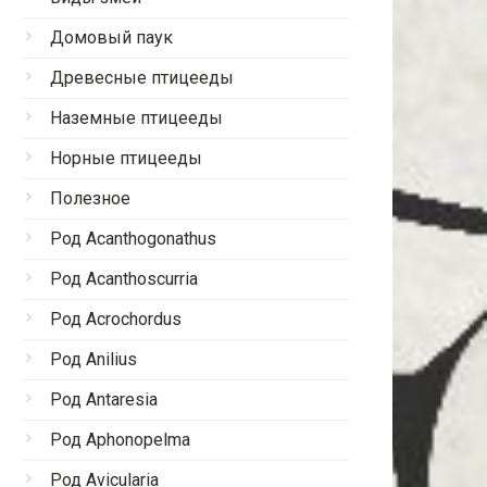
Домовый паук
Древесные птицееды
Наземные птицееды
Норные птицееды
Полезное
Род Acanthogonathus
Род Acanthoscurria
Род Acrochordus
Род Anilius
Род Antaresia
Род Aphonopelma
Род Avicularia