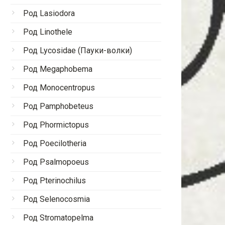
Род Lasiodora
Род Linothele
Род Lycosidae (Пауки-волки)
Род Megaphobema
Род Monocentropus
Род Pamphobeteus
Род Phormictopus
Род Poecilotheria
Род Psalmopoeus
Род Pterinochilus
Род Selenocosmia
Род Stromatopelma