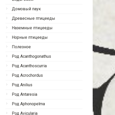
Домовый паук
Древесные птицееды
Наземные птицееды
Норные птицееды
Полезное
Род Acanthogonathus
Род Acanthoscurria
Род Acrochordus
Род Anilius
Род Antaresia
Род Aphonopelma
Род Avicularia