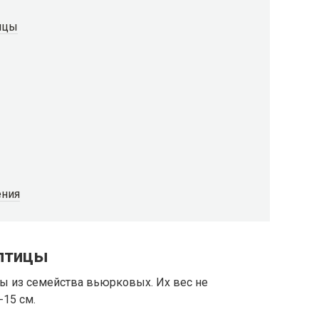
ицы
ения
 птицы
ы из семейства вьюрковых. Их вес не
-15 см.