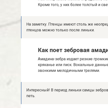
Кроме того, у них более толстый и св
На заметку. Птенцы имеют столь же неопре
птенцов можно только после линьки.
Как поет зебровая амад
Амадина-зебра издает резкие громкие 
кряканье или писк. Вокальные данны
звонкими мелодичными трелями.
Интересный! В период линьки самцы зебров
петь.