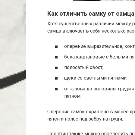
Как отличить самку от самца
Хотя существенных различий между 
самца включает в себя несколько хар
оперение выразительное, конт
бока каштановые с белыми пя
полосатый хвост;
щеки со светлыми пятнами;
от клюва до половины груди 
пятном.
Оперение самок окрашено в менее яр
пятен и полос под зебру на груди.
Пол птиц также можно определить по 