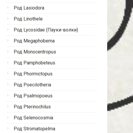
Род Lasiodora
Род Linothele
Род Lycosidae (Пауки-волки)
Род Megaphobema
Род Monocentropus
Род Pamphobeteus
Род Phormictopus
Род Poecilotheria
Род Psalmopoeus
Род Pterinochilus
Род Selenocosmia
Род Stromatopelma