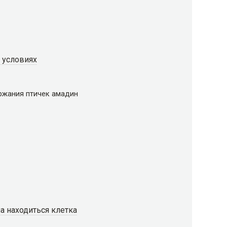
 условиях
ржания птичек амадин
а находиться клетка