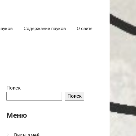
пауков
Содержание пауков
О сайте
Поиск
Поиск
Меню
Виды змей