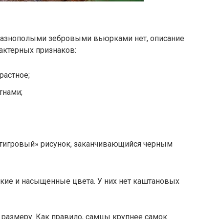
разнополыми зебровыми вьюрками нет, описание
актерных признаков:
растное;
тнами;
«тигровый» рисунок, заканчивающийся черным
кие и насыщенные цвета. У них нет каштановых
размеру. Как правило, самцы крупнее самок.