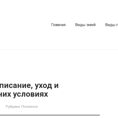
Главная
Виды змей
Виды 
исание, уход и
их условиях
Рубрика:
Полезное