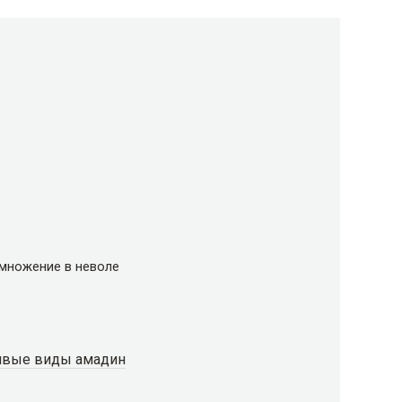
множение в неволе
ливые виды амадин