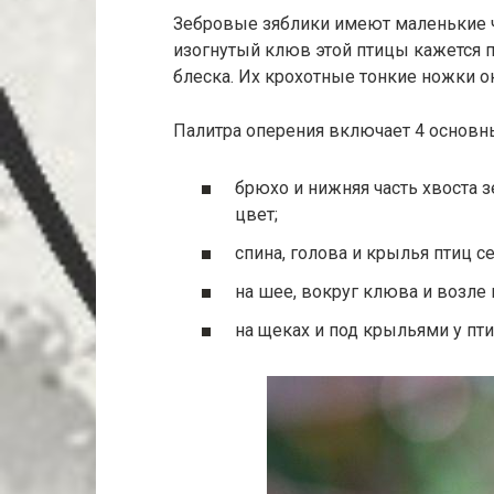
Зебровые зяблики имеют маленькие 
изогнутый клюв этой птицы кажется 
блеска. Их крохотные тонкие ножки 
Палитра оперения включает 4 основны
брюхо и нижняя часть хвоста
цвет;
спина, голова и крылья птиц с
на шее, вокруг клюва и возле
на щеках и под крыльями у пт