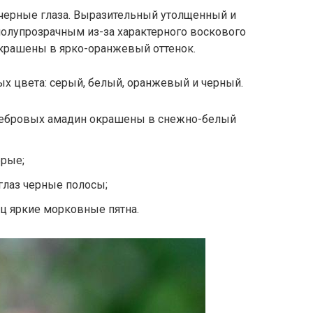
черные глаза. Выразительный утолщенный и
полупрозрачным из-за характерного воскового
окрашены в ярко-оранжевый оттенок.
х цвета: серый, белый, оранжевый и черный.
 зебровых амадин окрашены в снежно-белый
ерые;
 глаз черные полосы;
иц яркие морковные пятна.