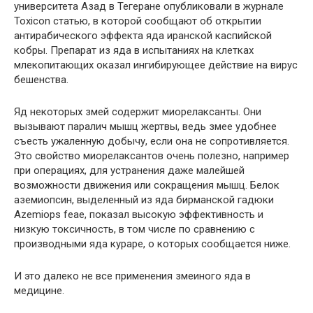
университета Азад в Тегеране опубликовали в журнале
Toxicon статью, в которой сообщают об открытии
антирабического эффекта яда иранской каспийской
кобры. Препарат из яда в испытаниях на клетках
млекопитающих оказал ингибирующее действие на вирус
бешенства.
Яд некоторых змей содержит миорелаксанты. Они
вызывают паралич мышц жертвы, ведь змее удобнее
съесть ужаленную добычу, если она не сопротивляется.
Это свойство миорелаксантов очень полезно, например
при операциях, для устранения даже малейшей
возможности движения или сокращения мышц. Белок
аземиопсин, выделенный из яда бирманской гадюки
Azemiops feae, показал высокую эффективность и
низкую токсичность, в том числе по сравнению с
производными яда кураре, о которых сообщается ниже.
И это далеко не все применения змеиного яда в
медицине.