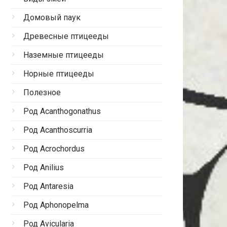
Домовый паук
Древесные птицееды
Наземные птицееды
Норные птицееды
Полезное
Род Acanthogonathus
Род Acanthoscurria
Род Acrochordus
Род Anilius
Род Antaresia
Род Aphonopelma
Род Avicularia