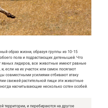
ный образ жизни, образуя группы из 10-15
обоего пола и подрастающих детенышей. Что
ет явных лидеров, все животные имеют равные
 и, если на их участок или самок посягают
мцы совместными усилиями отбивают атаку
илии свежей растительной пищи эти животные
иногда насчитывающие несколько сотен особей.
й территории, и перебираются на другое