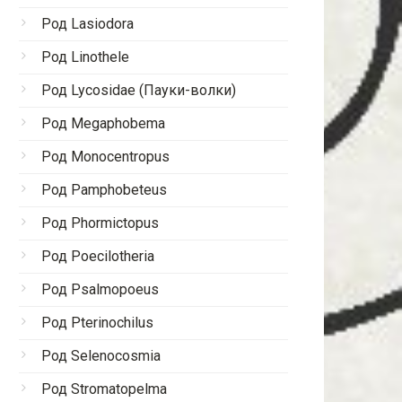
Род Lasiodora
Род Linothele
Род Lycosidae (Пауки-волки)
Род Megaphobema
Род Monocentropus
Род Pamphobeteus
Род Phormictopus
Род Poecilotheria
Род Psalmopoeus
Род Pterinochilus
Род Selenocosmia
Род Stromatopelma