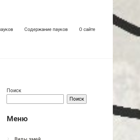
пауков
Содержание пауков
О сайте
Поиск
Поиск
Меню
Виды змей