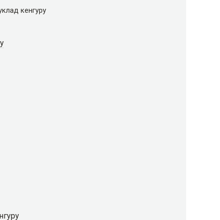
уклад кенгуру
у
нгуру