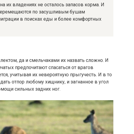
 на их владениях не осталось запасов корма. И
 перемещаются по засушливым бушам
играции в поисках еды и более комфортных
лектом, да и смельчаками их назвать сложно. И
чатых предпочитают спасаться от врагов
тся, учитывая их невероятную прыгучесть. И в то
дать отпор любому хищнику, и загнанное в угол
омощи сильных задних ног.