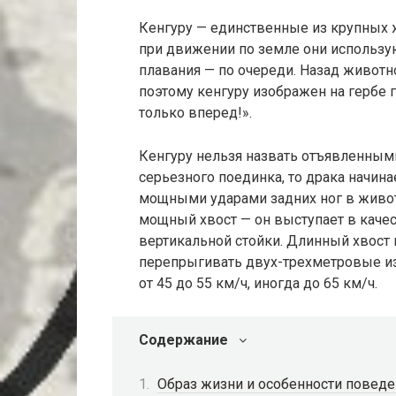
Кенгуру — единственные из крупных
при движении по земле они использую
плавания — по очереди. Назад животн
поэтому кенгуру изображен на гербе 
только вперед!».
Кенгуру нельзя назвать отъявленными
серьезного поединка, то драка начина
мощными ударами задних ног в живот
мощный хвост — он выступает в каче
вертикальной стойки. Длинный хвост
перепрыгивать двух-трехметровые изг
от 45 до 55 км/ч, иногда до 65 км/ч.
Содержание
Образ жизни и особенности поведе