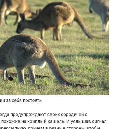
ии за себя постоять
гда предупреждают своих сородичей о
, похожие на хриплый кашель. И услышав сигнал
 врассыпную, причем в разные стороны, чтобы