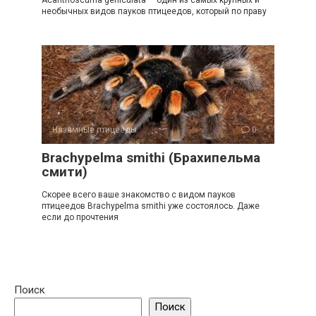
необычных видов пауков птицеедов, который по праву
Наземные птицееды
0
Brachypelma smithi (Брахипельма
смити)
Скорее всего ваше знакомство с видом пауков
птицеедов Brachypelma smithi уже состоялось. Даже
если до прочтения
Поиск
Поиск