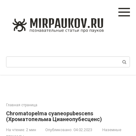
Перейти
к
контенту
Поиск:
Главная страница
Chromatopelma cyaneopubescens
(Хроматопельма Цианеопубесценс)
На чтение:
2 мин
Опубликовано:
04.02.2023
Наземные