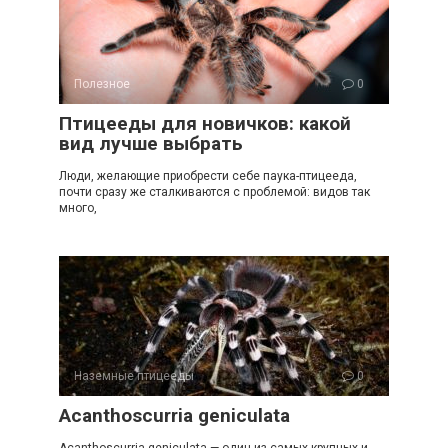
Полезное
0
Птицееды для новичков: какой
вид лучше выбрать
Люди, желающие приобрести себе паука-птицееда,
почти сразу же сталкиваются с проблемой: видов так
много,
Наземные птицееды
0
Acanthoscurria geniculata
Acanthoscurria geniculata — один из самых крупных и