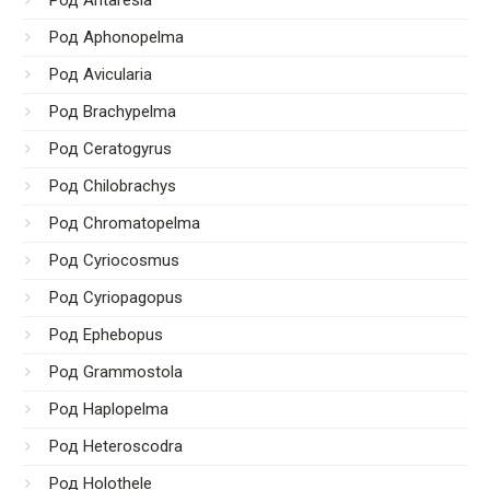
Род Aphonopelma
Род Avicularia
Род Brachypelma
Род Ceratogyrus
Род Chilobrachys
Род Chromatopelma
Род Cyriocosmus
Род Cyriopagopus
Род Ephebopus
Род Grammostola
Род Haplopelma
Род Heteroscodra
Род Holothele