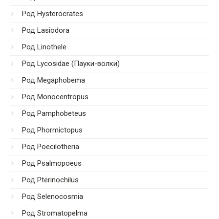
Род Hysterocrates
Род Lasiodora
Род Linothele
Род Lycosidae (Пауки-волки)
Род Megaphobema
Род Monocentropus
Род Pamphobeteus
Род Phormictopus
Род Poecilotheria
Род Psalmopoeus
Род Pterinochilus
Род Selenocosmia
Род Stromatopelma