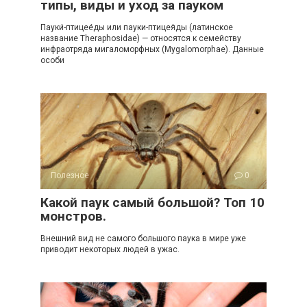
типы, виды и уход за пауком
Пауки́-птицее́ды или пауки-птицея́ды (латинское
название Theraphosidae) — относятся к семейству
инфраотряда мигаломорфных (Mygalomorphae). Данные
особи
Полезное
0
Какой паук самый большой? Топ 10
монстров.
Внешний вид не самого большого паука в мире уже
приводит некоторых людей в ужас.