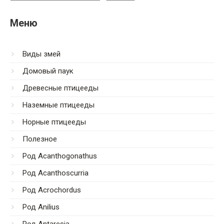
Меню
Виды змей
Домовый паук
Древесные птицееды
Наземные птицееды
Норные птицееды
Полезное
Род Acanthogonathus
Род Acanthoscurria
Род Acrochordus
Род Anilius
Род Antaresia