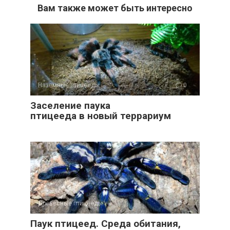
Вам также может быть интересно
Наземные птицееды
0
Заселение паука
птицееда в новый террариум
Древесные птицееды
0
Паук птицеед. Среда обитания,