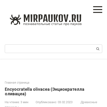
Перейти
к
контенту
Поиск:
Главная страница
Encyocratella olivacea (Энциократелла
оливацеа)
На чтение:
3 мин
Опубликовано:
03.02.2023
Древесные