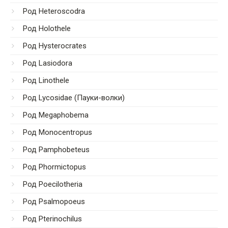
Род Heteroscodra
Род Holothele
Род Hysterocrates
Род Lasiodora
Род Linothele
Род Lycosidae (Пауки-волки)
Род Megaphobema
Род Monocentropus
Род Pamphobeteus
Род Phormictopus
Род Poecilotheria
Род Psalmopoeus
Род Pterinochilus