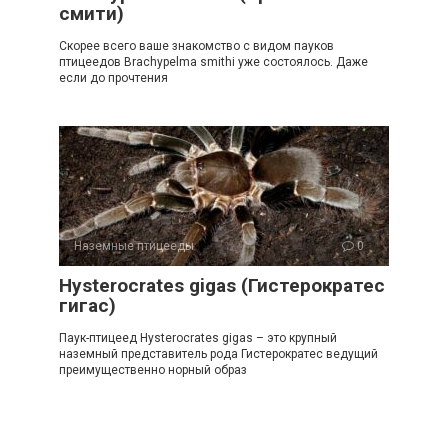
смити)
Скорее всего ваше знакомство с видом пауков
птицеедов Brachypelma smithi уже состоялось. Даже
если до прочтения
Наземные птицееды
0
Hysterocrates gigas (Гистерократес
гигас)
Паук-птицеед Hysterocrates gigas – это крупный
наземный представитель рода Гистерократес ведущий
преимущественно норный образ