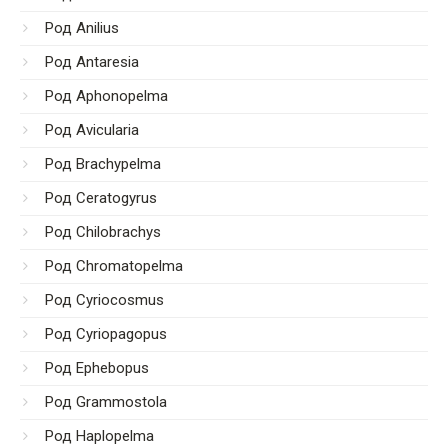
Род Anilius
Род Antaresia
Род Aphonopelma
Род Avicularia
Род Brachypelma
Род Ceratogyrus
Род Chilobrachys
Род Chromatopelma
Род Cyriocosmus
Род Cyriopagopus
Род Ephebopus
Род Grammostola
Род Haplopelma