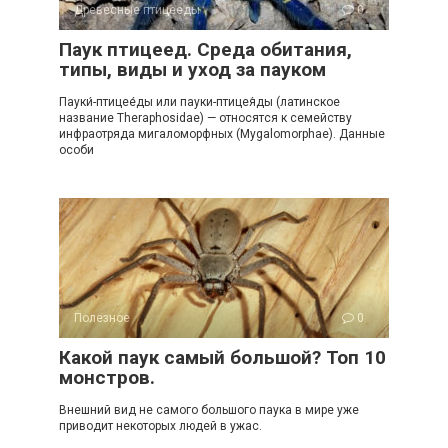
Древесные птицееды
0
Паук птицеед. Среда обитания,
типы, виды и уход за пауком
Пауки́-птицее́ды или пауки-птицея́ды (латинское
название Theraphosidae) — относятся к семейству
инфраотряда мигаломорфных (Mygalomorphae). Данные
особи
Полезное
0
Какой паук самый большой? Топ 10
монстров.
Внешний вид не самого большого паука в мире уже
приводит некоторых людей в ужас.