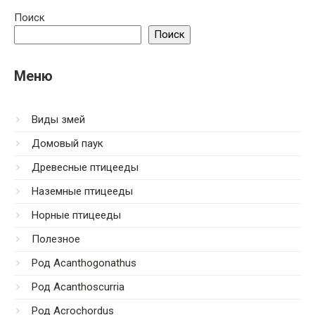
Поиск
Поиск
Меню
Виды змей
Домовый паук
Древесные птицееды
Наземные птицееды
Норные птицееды
Полезное
Род Acanthogonathus
Род Acanthoscurria
Род Acrochordus