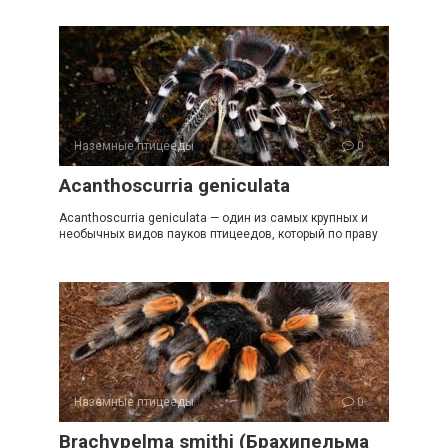
Наземные птицееды
0
Acanthoscurria geniculata
Acanthoscurria geniculata — один из самых крупных и
необычных видов пауков птицеедов, который по праву
Наземные птицееды
0
Brachypelma smithi (Брахипельма