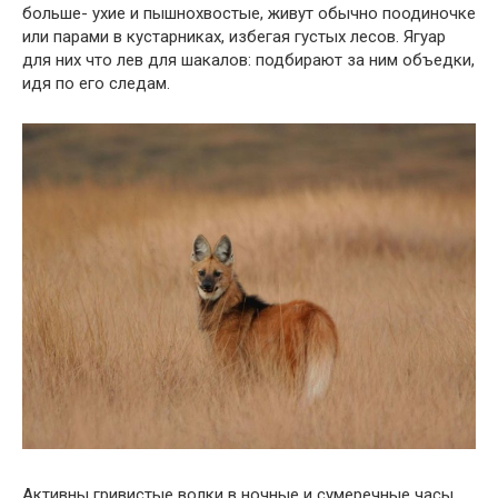
больше- ухие и пышнохвостые, живут обычно поодиночке
или парами в кустарниках, избегая густых лесов. Ягуар
для них что лев для шакалов: подбирают за ним объедки,
идя по его следам.
Активны гривистые волки в ночные и сумеречные часы,