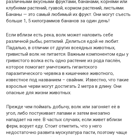
различными вкусными фруктами, бананами, корнями или
клубнями растений, гуавой, кормом растений, листьями.
Бананы — это самый любимый их фрукт. Они могут съесть
больше 1, 5 килограммов бананов за один день!
Если вблизи есть река, волк может наловить себе
различной рыбы, рептилий. Делиться едой не любит.
Падалью, в отличии от других всеядных животных,
гривистый волк не питается. Важным компонентом еды у
гривистого волка есть одно растение из рода паслён,
которое помогает уничтожить гигантского
паразитического червяка в кишечнике животного,
известное под названием – свайник. Известно, что такие
взрослые черви могут достигать 2 метра в длину. Они
опасные для жизни животных.
Прежде чем поймать добычу, волк или загоняет её в
угол, либо постукивает лапами и затем внезапно
нападает на нее. В частых случаях, если живет вблизи
ферм, ворует еду. Стоит отметить, что у него
недостаточно развита мускулатура пасти, поэтому чаще