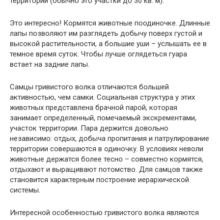
территории (обычно это участки до 30 кв. м).
Это интересно! Кормятся животные поодиночке. Длинные
лапы позволяют им разглядеть добычу поверх густой и
высокой растительности, а большие уши – услышать ее в
темное время суток. Чтобы лучше оглядеться гуара
встает на задние лапы.
Самцы гривистого волка отличаются большей
активностью, чем самки. Социальная структура у этих
животных представлена брачной парой, которая
занимает определенный, помечаемый экскрементами,
участок территории. Пара держится довольно
независимо: отдых, добыча пропитания и патрулирование
территории совершаются в одиночку. В условиях неволи
животные держатся более тесно – совместно кормятся,
отдыхают и выращивают потомство. Для самцов также
становится характерным построение иерархической
системы.
Интересной особенностью гривистого волка являются