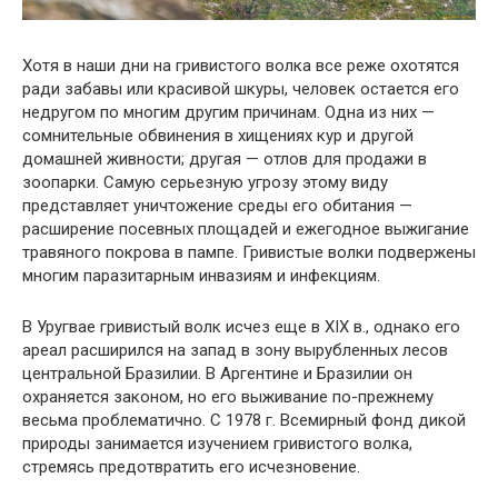
Хотя в наши дни на гривистого волка все реже охотятся
ради забавы или красивой шкуры, человек остается его
недругом по многим другим причинам. Одна из них —
сомнительные обвинения в хищениях кур и другой
домашней живности; другая — отлов для продажи в
зоопарки. Самую серьезную угрозу этому виду
представляет уничтожение среды его обитания —
расширение посевных площадей и ежегодное выжигание
травяного покрова в пампе. Гривистые волки подвержены
многим паразитарным инвазиям и инфекциям.
В Уругвае гривистый волк исчез еще в XIX в., однако его
ареал расширился на запад в зону вырубленных лесов
центральной Бразилии. В Аргентине и Бразилии он
охраняется законом, но его выживание по-прежнему
весьма проблематично. С 1978 г. Всемирный фонд дикой
природы занимается изучением гривистого волка,
стремясь предотвратить его исчезновение.