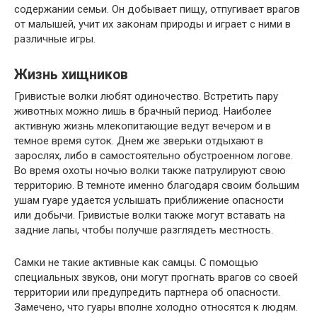
содержании семьи. Он добывает пищу, отпугивает врагов
от малышей, учит их законам природы и играет с ними в
различные игры.
Жизнь хищников
Гривистые волки любят одиночество. Встретить пару
животных можно лишь в брачный период. Наиболее
активную жизнь млекопитающие ведут вечером и в
темное время суток. Днем же зверьки отдыхают в
зарослях, либо в самостоятельно обустроенном логове.
Во время охоты ночью волки также патрулируют свою
территорию. В темноте именно благодаря своим большим
ушам гуаре удается услышать приближение опасности
или добычи. Гривистые волки также могут вставать на
задние лапы, чтобы получше разглядеть местность.
Самки не такие активные как самцы. С помощью
специальных звуков, они могут прогнать врагов со своей
территории или предупредить партнера об опасности.
Замечено, что гуары вполне холодно относятся к людям.