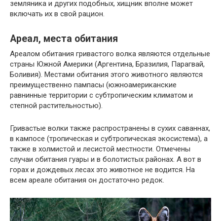
земляника и других подобных, хищник вполне может
включать их в свой рацион.
Ареал, места обитания
Ареалом обитания гривастого волка являются отдельные
страны Южной Америки (Аргентина, Бразилия, Парагвай,
Боливия). Местами обитания этого животного являются
преимущественно пампасы (южноамериканские
равнинные территории с субтропическим климатом и
степной растительностью).
Гривастые волки также распространены в сухих саваннах,
в кампосе (тропическая и субтропическая экосистема), а
также в холмистой и лесистой местности. Отмечены
случаи обитания гуары и в болотистых районах. А вот в
горах и дождевых лесах это животное не водится. На
всем ареале обитания он достаточно редок.