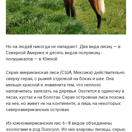
Но на людей никогда не нападают. Два вида лисиц — в
Северной Америке и десять видов полулисиц-
полушакалов — в Южной.
Серая американская лиса (США, Мексика) действительно
сверху серая, с рыжей отделкой на боках и шее. Она
меньше красной и знаменита тем, что неплохо
наловчилась залезать на деревья. Охотится в одиночку в
лесах, кустах и на болотах. Серая островная лиса похожа
на нее, но живет не на континенте, а лишь на некоторых
североамериканских островах.
Из южноамериканских лис 6—8 видов объединены
зоологами в род Dusicyon. Из них азаровы лисицы, серые,