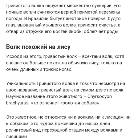
Гривистого волка окружает множество суеверий. Его
ночные вопли считаются верной приметой перемены
погоды. В Бразилии бытует жестокое поверье, будто
глаз, вырванный у живого волка, приносит счастье, а
отвар из стружки его костей якобы облегчает роды.
Волк похожий на лису
Исходя из этого, гривастый волк – все-таки волк, хотя
внешне он больше похож на обычную лису, только на
очень длинных и тонких ногах.
Уникальность Гривистого волка в том, что несмотря на
свое название, гривистый волк на самом деле не волк.
Научное название этого животного – Chyrsocyon
brachyurus, что означает «золотая собака».
Это животное, не относится ни к волкам, ни к лисицам, ни
к собакам. Это чудом доживший до наших дней
реликтовый вид переходной стадии между волками и
лисицами.