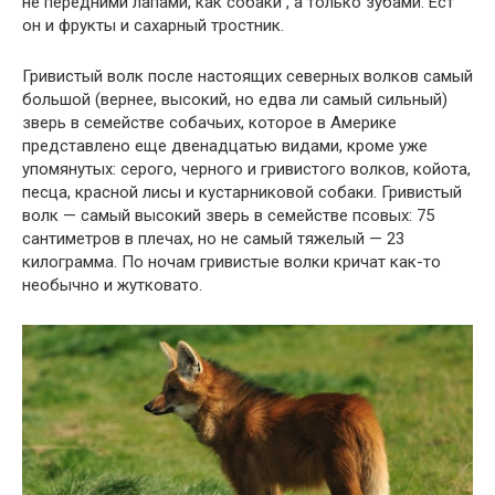
не передними лапами, как собаки , а только зубами. Ест
он и фрукты и сахарный тростник.
Гривистый волк после настоящих северных волков самый
большой (вернее, высокий, но едва ли самый сильный)
зверь в семействе собачьих, которое в Америке
представлено еще двенадцатью видами, кроме уже
упомянутых: серого, черного и гривистого волков, койота,
песца, красной лисы и кустарниковой собаки. Гривистый
волк — самый высокий зверь в семействе псовых: 75
сантиметров в плечах, но не самый тяжелый — 23
килограмма. По ночам гривистые волки кричат как-то
необычно и жутковато.