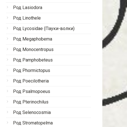
Род Lasiodora
Род Linothele
Род Lycosidae (Пауки-волки)
Род Megaphobema
Род Monocentropus
Род Pamphobeteus
Род Phormictopus
Род Poecilotheria
Род Psalmopoeus
Род Pterinochilus
Род Selenocosmia
Род Stromatopelma