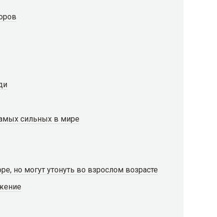
оров
ди
самых сильных в мире
, но могут утонуть во взрослом возрасте
ожение