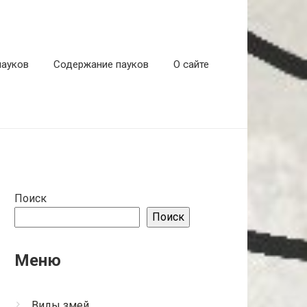
пауков
Содержание пауков
О сайте
Поиск
Поиск
Меню
Виды змей