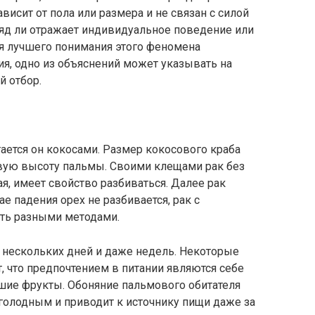
ависит от пола или размера и не связан с силой
ряд ли отражает индивидуальное поведение или
я лучшего понимания этого феномена
, одно из объяснений может указывать на
й отбор.
тается он кокосами. Размер кокосового краба
вую высоту пальмы. Своими клещами рак без
я, имеет свойство разбиваться. Далее рак
ае падения орех не разбивается, рак с
ить разными методами.
о нескольких дней и даже недель. Некоторые
 что предпочтением в питании являются себе
ие фрукты. Обоняние пальмового обитателя
голодным и приводит к источнику пищи даже за