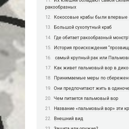
Их клешни обладают самой сильн
ракообразных
Кокосовые крабы были впервые
Большой сухопутный краб
Где обитает ракообразный монстр
История происхождения “прозвищ
самый крупный рак или Пальмов
Как живет пальмовый вор в дикой
Принимаемые меры по сбережени
Они предпочитают жить в одиноч
Чем питается пальмовый вор
Название «пальмовый вор» эти кр
Внешний вид
Защита или оружие?