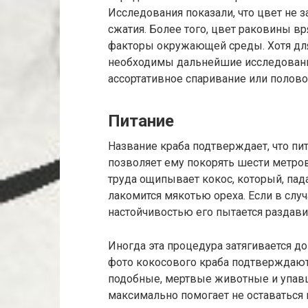
Исследования показали, что цвет не з
сжатия. Более того, цвет раковины в
факторы окружающей среды. Хотя дл
необходимы дальнейшие исследования
ассортативное спаривание или полово
Питание
Название краба подтверждает, что пи
позволяет ему покорять шести метро
труда ощипывает кокос, который, пада
лакомится мякотью ореха. Если в случ
настойчивостью его пытается раздав
Иногда эта процедура затягивается д
фото кокосового краба подтверждают,
подобные, мертвые животные и упавш
максимально помогает не оставаться 