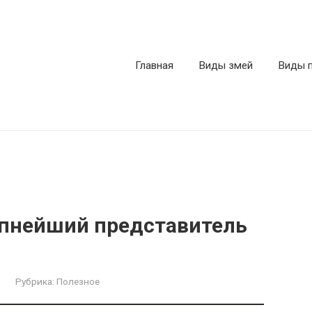
Главная
Виды змей
Виды 
упнейший представитель
Рубрика:
Полезное