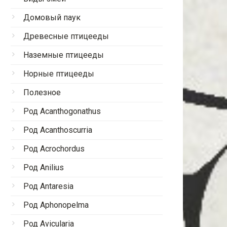
Домовый паук
Древесные птицееды
Наземные птицееды
Норные птицееды
Полезное
Род Acanthogonathus
Род Acanthoscurria
Род Acrochordus
Род Anilius
Род Antaresia
Род Aphonopelma
Род Avicularia