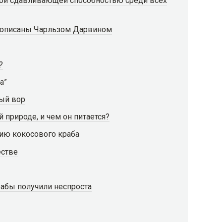
ой сдавливающей способностью среди всех
 описаны Чарльзом Дарвином
?
а”
ый вор
 природе, и чем он питается?
ю кокосового краба
естве
абы получили неспроста