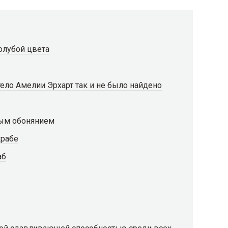
олубой цвета
 тело Амелии Эрхарт так и не было найдено
ым обонянием
крабе
аб