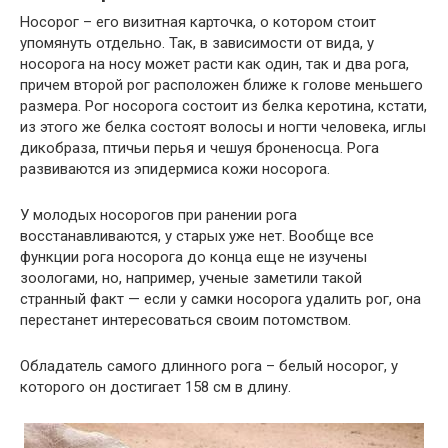
Носорог – его визитная карточка, о котором стоит
упомянуть отдельно. Так, в зависимости от вида, у
носорога на носу может расти как один, так и два рога,
причем второй рог расположен ближе к голове меньшего
размера. Рог носорога состоит из белка керотина, кстати,
из этого же белка состоят волосы и ногти человека, иглы
дикобраза, птичьи перья и чешуя броненосца. Рога
развиваются из эпидермиса кожи носорога.
У молодых носорогов при ранении рога
восстанавливаются, у старых уже нет. Вообще все
функции рога носорога до конца еще не изучены
зоологами, но, например, ученые заметили такой
странный факт — если у самки носорога удалить рог, она
перестанет интересоваться своим потомством.
Обладатель самого длинного рога – белый носорог, у
которого он достигает 158 см в длину.