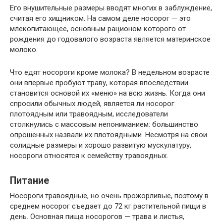
Его внушительные размеры вводят многих в заблуждение,
считая его хищником. На самом деле носорог — это
млекопитающее, основным рационом которого от
рождения до годовалого возраста является материнское
молоко.
Что едят носороги кроме молока? В недельном возрасте
они впервые пробуют траву, которая впоследствии
становится основой их «меню» на всю жизнь. Когда они
спросили обычных людей, является ли носорог
плотоядным или травоядным, исследователи
столкнулись с массовым непониманием: большинство
опрошенных назвали их плотоядными. Несмотря на свои
солидные размеры и хорошо развитую мускулатуру,
носороги относятся к семейству травоядных.
Питание
Носороги травоядные, но очень прожорливые, поэтому в
среднем носорог съедает до 72 кг растительной пищи в
день. Основная пища носорогов — трава и листья,