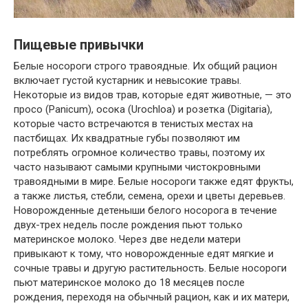
Пищевые привычки
Белые носороги строго травоядные. Их общий рацион
включает густой кустарник и невысокие травы.
Некоторые из видов трав, которые едят животные, — это
просо (Panicum), осока (Urochloa) и розетка (Digitaria),
которые часто встречаются в тенистых местах на
пастбищах. Их квадратные губы позволяют им
потреблять огромное количество травы, поэтому их
часто называют самыми крупными чистокровными
травоядными в мире. Белые носороги также едят фрукты,
а также листья, стебли, семена, орехи и цветы деревьев.
Новорожденные детеныши белого носорога в течение
двух-трех недель после рождения пьют только
материнское молоко. Через две недели матери
привыкают к тому, что новорожденные едят мягкие и
сочные травы и другую растительность. Белые носороги
пьют материнское молоко до 18 месяцев после
рождения, переходя на обычный рацион, как и их матери,