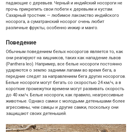
падающие с деревьев. Черный и индийский носороги не
прочь прикрепить свои побеги к деревьям и кустам.
Сахарный тростник — любимое лакомство индийского
носорога, а суматранский носорог очень любит
различные фрукты, особенно инжир и манго.
Поведение
Обычным поведением белых носорогов является то, как
они реагируют на хищников, таких как нападение львов
(Panthera leo). Например, все белые носороги постоянно
ударяются о землю задними лапами во время бега, а
передние следят за направлением бега других носорогов.
Белые носороги могут бегать со скоростью 24 км/ч, а в
короткие промежутки времени могут развивать скорость
до 40 км/ч. Белые носороги, как правило, неагрессивные
животные. Однако самки с молодыми детенышами более
агрессивны, чем самцы и другие самки, поскольку они
защищают своих детенышей.