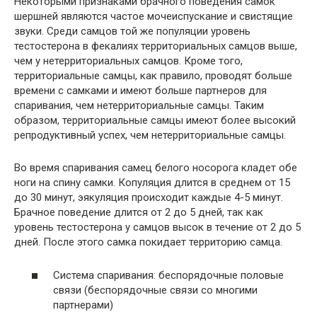
Некоторыми признаками брачного поведения самок
шершней являются частое мочеиспускание и свистящие
звуки. Среди самцов той же популяции уровень
тестостерона в фекалиях территориальных самцов выше,
чем у нетерриториальных самцов. Кроме того,
территориальные самцы, как правило, проводят больше
времени с самками и имеют больше партнеров для
спаривания, чем нетерриториальные самцы. Таким
образом, территориальные самцы имеют более высокий
репродуктивный успех, чем нетерриториальные самцы.
Во время спаривания самец белого носорога кладет обе
ноги на спину самки. Копуляция длится в среднем от 15
до 30 минут, эякуляция происходит каждые 4-5 минут.
Брачное поведение длится от 2 до 5 дней, так как
уровень тестостерона у самцов высок в течение от 2 до 5
дней. После этого самка покидает территорию самца.
Система спаривания: беспорядочные половые
связи (беспорядочные связи со многими
партнерами)