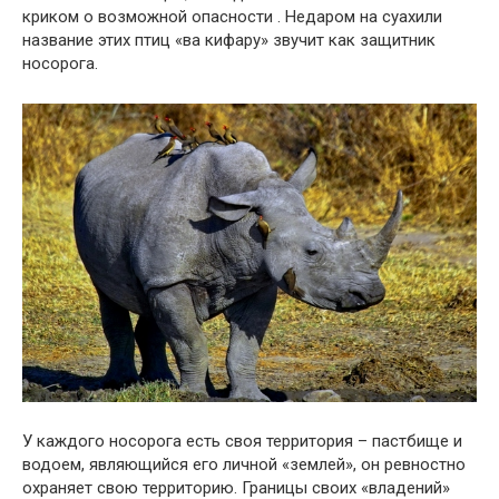
криком о возможной опасности . Недаром на суахили
название этих птиц «ва кифару» звучит как защитник
носорога.
У каждого носорога есть своя территория – пастбище и
водоем, являющийся его личной «землей», он ревностно
охраняет свою территорию. Границы своих «владений»