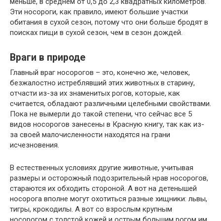
меньше, в среднем от 0,5 до 2,3 квадратных километров.
Эти носороги, как правило, имеют большие участки
обитания в сухой сезон, потому что они больше бродят в
поисках пищи в сухой сезон, чем в сезон дождей.
Враги в природе
Главный враг носорогов – это, конечно же, человек,
безжалостно истреблявший этих животных в старину,
отчасти из-за их знаменитых рогов, которые, как
считается, обладают различными целебными свойствами.
Пока не вымерли до такой степени, что сейчас все 5
видов носорогов занесены в Красную книгу, так как из-
за своей малочисленности находятся на грани
исчезновения.
В естественных условиях другие животные, учитывая
размеры и осторожный подозрительный нрав носорогов,
стараются их обходить стороной. А вот на детенышей
носорога вполне могут охотиться разные хищники: львы,
тигры, крокодилы. А вот со взрослым крупным
носорогом с толстой кожей и острым большим рогом им