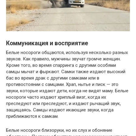
Коммуникация и восприятие
Белые носороги общаются, используя несколько разных
звуков. Как правило, мужчины звучат громче женщин.
Кроме того, во время спарринга с другими особями
самцы мычат и фыркают. Самки также издают высокий
бас во время драк с другими самками или в
противостоянии с самцами. Храп, нытье и писк — это
звуки, которые издают дети, когда не видят маму. Белые
носороги часто издают хриплый визг, когда их
преследуют или преследуют, и издают рычащий звук,
защищаясь. Самцы издают икающие звуки, когда
приближаются к самкам.
Белые носороги близоруки, но их слух и обоняние