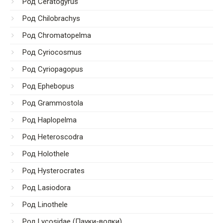
Род Ceratogyrus
Род Chilobrachys
Род Chromatopelma
Род Cyriocosmus
Род Cyriopagopus
Род Ephebopus
Род Grammostola
Род Haplopelma
Род Heteroscodra
Род Holothele
Род Hysterocrates
Род Lasiodora
Род Linothele
Род Lycosidae (Пауки-волки)