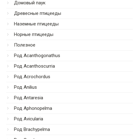
Домовый паук
Древесные птицееды
Наземные птицееды
Норные птицееды
Полезное
Род Acanthogonathus
Род Acanthoscurria
Род Acrochordus
Род Anilius
Род Antaresia
Род Aphonopelma
Род Avicularia
Род Brachypelma