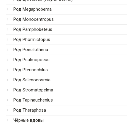
Род Megaphobema
Род Monocentropus
Род Pamphobeteus
Род Phormictopus
Род Poecilotheria
Род Psalmopoeus
Род Pterinochilus
Род Selenocosmia
Род Stromatopelma
Род Tapinauchenius
Род Theraphosa
Чёрные вдовы