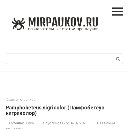
Перейти
к
контенту
Поиск:
Главная страница
Pamphobeteus nigricolor (Памфобетеус
нигриколор)
На чтение:
3 мин
Опубликовано:
04.02.2023
Наземные