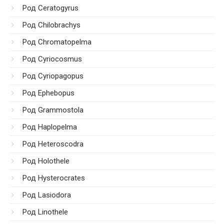
Род Ceratogyrus
Род Chilobrachys
Род Chromatopelma
Род Cyriocosmus
Род Cyriopagopus
Род Ephebopus
Род Grammostola
Род Haplopelma
Род Heteroscodra
Род Holothele
Род Hysterocrates
Род Lasiodora
Род Linothele