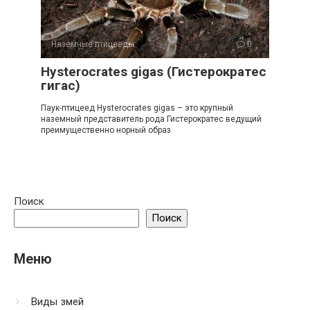
Наземные птицееды
0
Hysterocrates gigas (Гистерократес
гигас)
Паук-птицеед Hysterocrates gigas – это крупный
наземный представитель рода Гистерократес ведущий
преимущественно норный образ
Поиск
Поиск
Меню
Виды змей