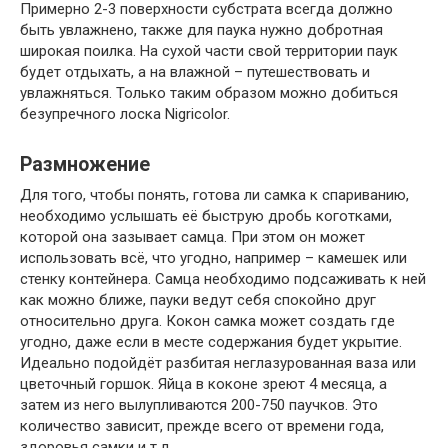
Примерно 2-3 поверхности субстрата всегда должно
быть увлажнено, также для паука нужно добротная
широкая поилка. На сухой части свой территории паук
будет отдыхать, а на влажной – путешествовать и
увлажняться. Только таким образом можно добиться
безупречного лоска Nigricolor.
Размножение
Для того, чтобы понять, готова ли самка к спариванию,
необходимо услышать её быструю дробь коготками,
которой она зазывает самца. При этом он может
использовать всё, что угодно, например – камешек или
стенку контейнера. Самца необходимо подсаживать к ней
как можно ближе, пауки ведут себя спокойно друг
относительно друга. Кокон самка может создать где
угодно, даже если в месте содержания будет укрытие.
Идеально подойдёт разбитая неглазурованная ваза или
цветочный горшок. Яйца в коконе зреют 4 месяца, а
затем из него вылупливаются 200-750 паучков. Это
количество зависит, прежде всего от времени года,
здоровья самки и т.д.