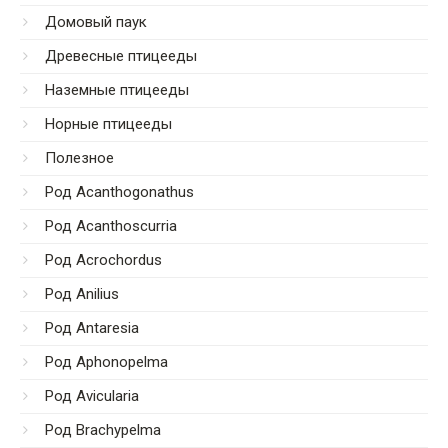
Домовый паук
Древесные птицееды
Наземные птицееды
Норные птицееды
Полезное
Род Acanthogonathus
Род Acanthoscurria
Род Acrochordus
Род Anilius
Род Antaresia
Род Aphonopelma
Род Avicularia
Род Brachypelma