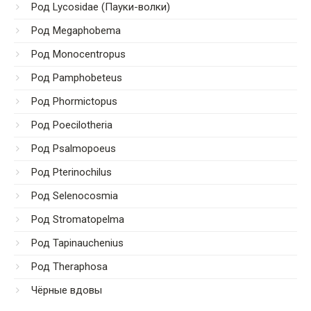
Род Lycosidae (Пауки-волки)
Род Megaphobema
Род Monocentropus
Род Pamphobeteus
Род Phormictopus
Род Poecilotheria
Род Psalmopoeus
Род Pterinochilus
Род Selenocosmia
Род Stromatopelma
Род Tapinauchenius
Род Theraphosa
Чёрные вдовы