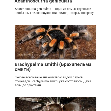
Acanthoscurria geniculata
Acanthoscurria geniculata — один из самых крупных и
необычных видов пауков птицеедов, который по праву
Наземные птицееды
0
Brachypelma smithi (Брахипельма
смити)
Скорее всего ваше знакомство с видом пауков
птицеедов Brachypelma smithi уже состоялось. Даже
если до прочтения