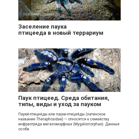
Наземные птицееды
0
Заселение паука
птицееда в новый террариум
Древесные птицееды
0
Паук птицеед. Среда обитания,
типы, виды и уход за пауком
Пауки́-птицее́ды или пауки-птицея́ды (латинское
название Theraphosidae) — относятся к семейству
инфраотряда мигаломорфных (Mygalomorphae). Данные
особи