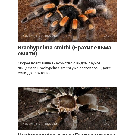
Наземные птицееды
0
Brachypelma smithi (Брахипельма
смити)
Скорее всего ваше знакомство с видом пауков
птицеедов Brachypelma smithi уже состоялось. Даже
если до прочтения
Наземные птицееды
0