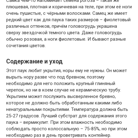
Самка чем-то напоминает семена рогоза – такая же
плюшевая, плотная и коричневая на теле, при этом её ноги
очень пушистые, с чёрными волосками. Самец же имеет
редкий цвет как для паука таких размеров – фиолетовый
различных оттенков, причём головогрудь украшена
сверху звездочкой темного цвета. Даже головогрудь
обычно розовая, а ноги фиолетовые. И бывают разные
сочетания цветов.
Содержание и уход
Этот паук любит укрытия, норы ему не нужны. Он может
вырыть нору разве что под бревном, поэтому
необходимо для него положить крупный глиняный
черепок, но ни в коем случае не керамическую трубу.
Укрытием может послужить высверленное бревно,
которое не должно быть обработанным какими либо
ненатуральными покрытиями. Температура должна быть
25-27 градусов. Лучший субстрат для содержания этого
паука – вермикулит. При этом влажность необходимо
соблюдать просто колоссальную – 75-85%, но при этом
необходимо раз в день проветривать контейнер.