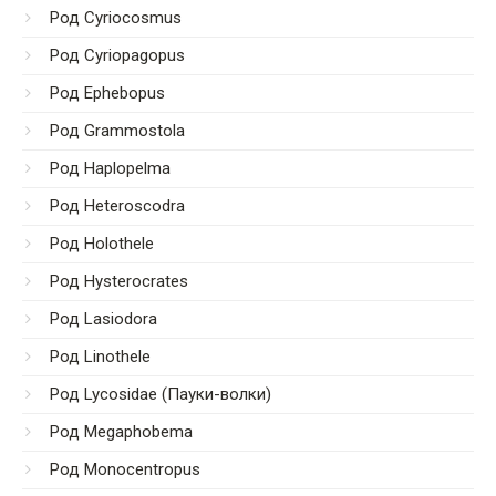
Род Cyriocosmus
Род Cyriopagopus
Род Ephebopus
Род Grammostola
Род Haplopelma
Род Heteroscodra
Род Holothele
Род Hysterocrates
Род Lasiodora
Род Linothele
Род Lycosidae (Пауки-волки)
Род Megaphobema
Род Monocentropus