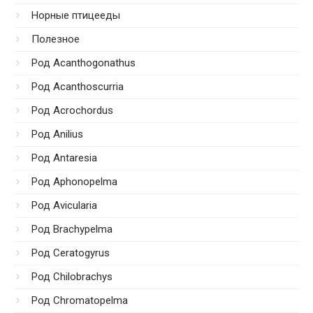
Норные птицееды
Полезное
Род Acanthogonathus
Род Acanthoscurria
Род Acrochordus
Род Anilius
Род Antaresia
Род Aphonopelma
Род Avicularia
Род Brachypelma
Род Ceratogyrus
Род Chilobrachys
Род Chromatopelma