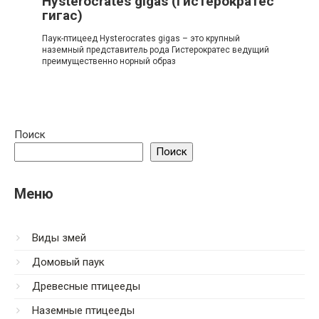
Hysterocrates gigas (Гистерократес
гигас)
Паук-птицеед Hysterocrates gigas – это крупный
наземный представитель рода Гистерократес ведущий
преимущественно норный образ
Поиск
Поиск
Меню
Виды змей
Домовый паук
Древесные птицееды
Наземные птицееды