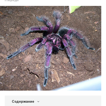
птицееды
Содержание