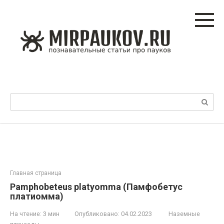
Перейти
к
контенту
Поиск:
Главная страница
Pamphobeteus platyomma (Памфобетус
платиомма)
На чтение:
3 мин
Опубликовано:
04.02.2023
Наземные