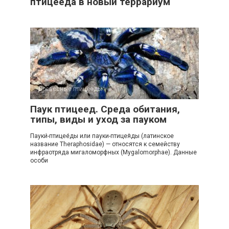
птицееда в новый террариум
Древесные птицееды
0
Паук птицеед. Среда обитания,
типы, виды и уход за пауком
Пауки́-птицее́ды или пауки-птицея́ды (латинское
название Theraphosidae) — относятся к семейству
инфраотряда мигаломорфных (Mygalomorphae). Данные
особи