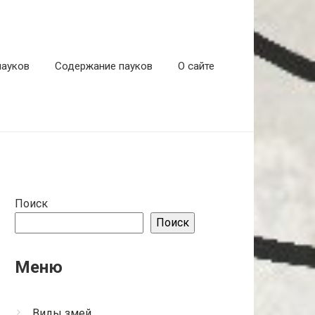
пауков
Содержание пауков
О сайте
Поиск
Поиск
Меню
Виды змей