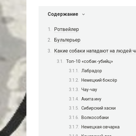
Содержание
Ротвейлер
Бультерьер
Какие собаки нападают на людей ч
Топ-10 «собак-убийц»
Лабрадор
Немецкий боксёр
Чау-чау
Акита ину
Сибирский хаски
Волкособаки
Немецкая овчарка