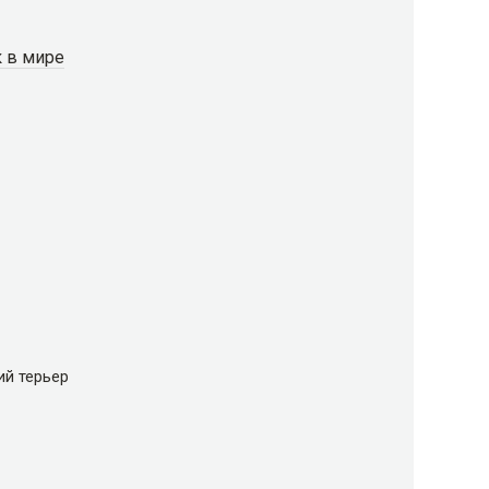
к в мире
й терьер