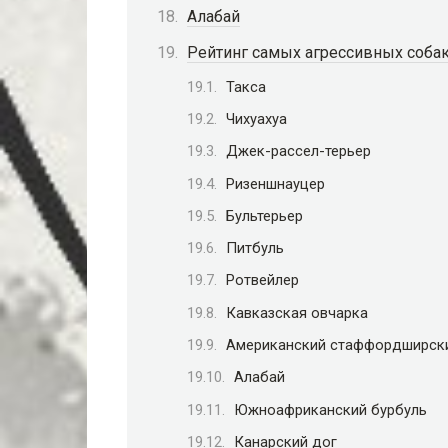
Алабай
Рейтинг самых агрессивных соба
Такса
Чихуахуа
Джек-рассел-терьер
Ризеншнауцер
Бультерьер
Питбуль
Ротвейлер
Кавказская овчарка
Американский стаффордширски
Алабай
Южноафриканский бурбуль
Канарский дог