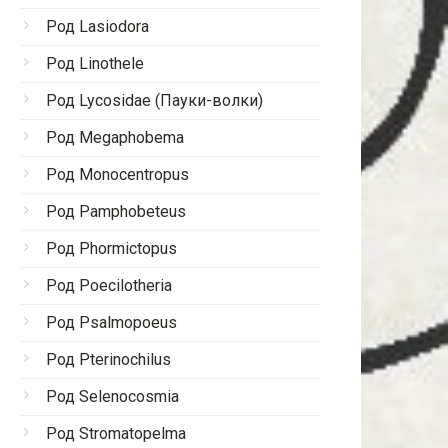
Род Lasiodora
Род Linothele
Род Lycosidae (Пауки-волки)
Род Megaphobema
Род Monocentropus
Род Pamphobeteus
Род Phormictopus
Род Poecilotheria
Род Psalmopoeus
Род Pterinochilus
Род Selenocosmia
Род Stromatopelma