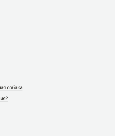
ная собака
ция?